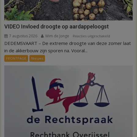
VIDEO Invloed droogte op aardappeloogst
7 augustus 2026
Wim de Jonge
voor
Reacties uitgeschakeld
DEDEMSVAART – De extreme droogte van deze zomer laat
VIDEO
Invloed
in de akkerbouw zijn sporen na. Vooral...
droogte
FRONTPAGE
Nieuws
op
aardappeloogst