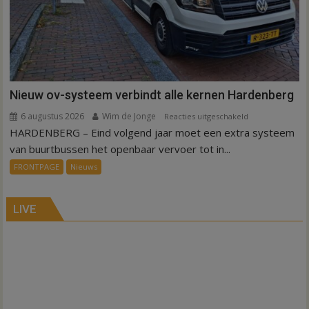
Nieuw ov-systeem verbindt alle kernen Hardenberg
6 augustus 2026
Wim de Jonge
voor
Reacties uitgeschakeld
HARDENBERG – Eind volgend jaar moet een extra systeem
Nieuw
ov-
van buurtbussen het openbaar vervoer tot in...
systeem
FRONTPAGE
Nieuws
verbindt
alle
kernen
LIVE
Hardenberg