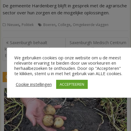
De gemeente Hardenberg blijft in gesprek met de agrarische
sector over hun zorgen en de mogelijke oplossingen.
,
,
,
Nieuws
Politiek
Boeren
College
Omgekeerde vlaggen
Bericht
Saxenburgh behaalt
Saxenburgh Medisch Centrum
navigatie
kwaliteitskeurmerk Qualicor
officieel geopend
Europe
We gebruiken cookies op onze website om u de meest
relevante ervaring te bieden door uw voorkeuren en
herhaalbezoeken te onthouden. Door op "Accepteren"
te klikken, stemt u in met het gebruik van ALLE cookies.
GERELATEERDE BERICHTEN
Cookie instellingen
ACCEPTEEREN