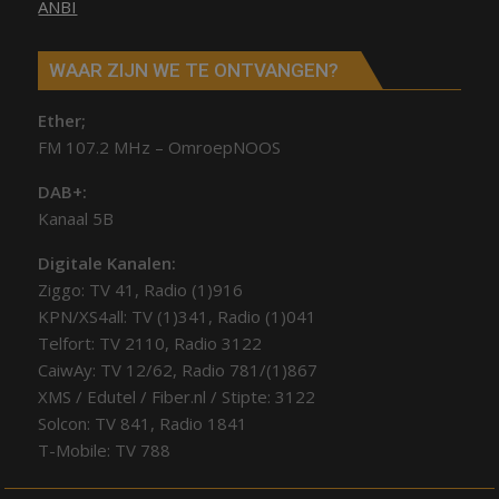
ANBI
WAAR ZIJN WE TE ONTVANGEN?
Ether;
FM 107.2 MHz – OmroepNOOS
DAB+:
Kanaal 5B
Digitale Kanalen:
Ziggo: TV 41, Radio (1)916
KPN/XS4all: TV (1)341, Radio (1)041
Telfort: TV 2110, Radio 3122
CaiwAy: TV 12/62, Radio 781/(1)867
XMS / Edutel / Fiber.nl / Stipte: 3122
Solcon: TV 841, Radio 1841
T-Mobile: TV 788