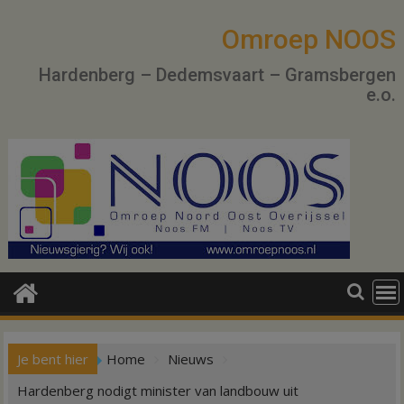
Ga
naar
Omroep NOOS
de
Hardenberg – Dedemsvaart – Gramsbergen
inhoud
e.o.
Je bent hier
Home
Nieuws
Hardenberg nodigt minister van landbouw uit