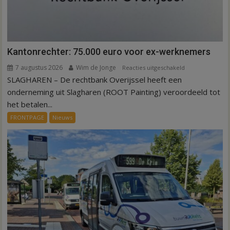
Kantonrechter: 75.000 euro voor ex-werknemers
7 augustus 2026
Wim de Jonge
voor
Reacties uitgeschakeld
SLAGHAREN – De rechtbank Overijssel heeft een
Kantonrechter:
75.000
onderneming uit Slagharen (ROOT Painting) veroordeeld tot
euro
het betalen...
voor
FRONTPAGE
Nieuws
ex-
werknemers