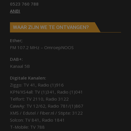
0523 760 788
ANBI
WAAR ZIJN WE TE ONTVANGEN?
Ether;
FM 107.2 MHz – OmroepNOOS
DAB+:
Kanaal 5B
Digitale Kanalen:
Ziggo: TV 41, Radio (1)916
KPN/XS4all: TV (1)341, Radio (1)041
Telfort: TV 2110, Radio 3122
CaiwAy: TV 12/62, Radio 781/(1)867
XMS / Edutel / Fiber.nl / Stipte: 3122
Solcon: TV 841, Radio 1841
T-Mobile: TV 788