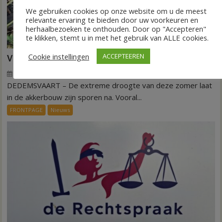
We gebruiken cookies op onze website om u de meest
relevante ervaring te bieden door uw voorkeuren en
herhaalbezoeken te onthouden. Door op "Accepteren"
te klikken, stemt u in met het gebruik van ALLE cookies.
Cookie instellingen
ACCEPTEEREN
VIDEO Invloed droogte op aardappeloogst
7 augustus 2026
Wim de Jonge
voor
Reacties uitgeschakeld
DEDEMSVAART – De extreme droogte van deze zomer laat
VIDEO
Invloed
in de akkerbouw zijn sporen na. Vooral...
droogte
FRONTPAGE
Nieuws
op
aardappeloogst