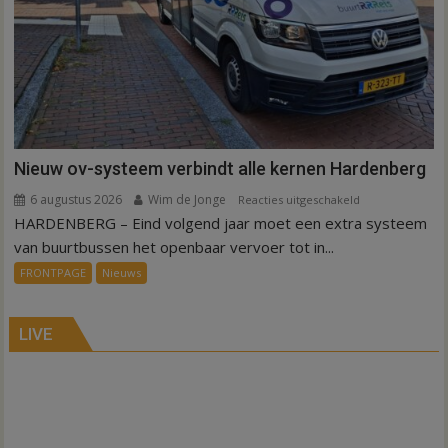
Nieuw ov-systeem verbindt alle kernen Hardenberg
6 augustus 2026
Wim de Jonge
voor
Reacties uitgeschakeld
HARDENBERG – Eind volgend jaar moet een extra systeem
Nieuw
ov-
van buurtbussen het openbaar vervoer tot in...
systeem
FRONTPAGE
Nieuws
verbindt
alle
kernen
LIVE
Hardenberg