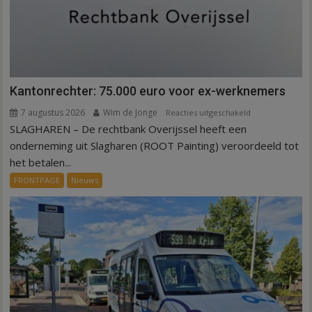
Kantonrechter: 75.000 euro voor ex-werknemers
7 augustus 2026
Wim de Jonge
voor
Reacties uitgeschakeld
SLAGHAREN – De rechtbank Overijssel heeft een
Kantonrechter:
75.000
onderneming uit Slagharen (ROOT Painting) veroordeeld tot
euro
het betalen...
voor
FRONTPAGE
Nieuws
ex-
werknemers