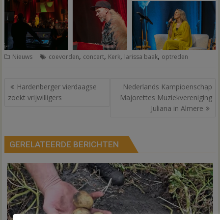
,
,
,
,
Nieuws
coevorden
concert
Kerk
larissa baak
optreden
Bericht
Hardenberger vierdaagse
Nederlands Kampioenschap
navigatie
zoekt vrijwilligers
Majorettes Muziekvereniging
Juliana in Almere
GERELATEERDE BERICHTEN