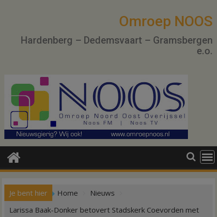
Ga
naar
Omroep NOOS
de
Hardenberg – Dedemsvaart – Gramsbergen
inhoud
e.o.
Je bent hier
Home
Nieuws
Larissa Baak-Donker betovert Stadskerk Coevorden met