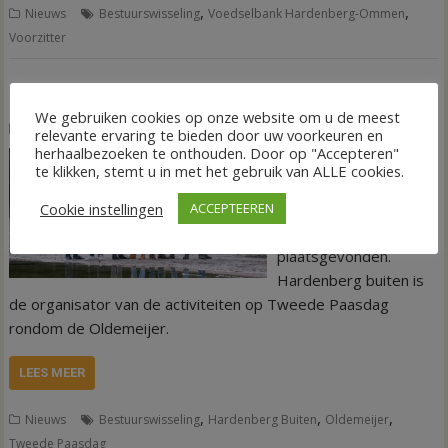
,
,
Nieuws
Bestuurswisseling
Voedselbank Hardenberg-Ommen
Voorzitter
Bestuurswisseling Hardenberg Buiten
We gebruiken cookies op onze website om u de meest
8 oktober 2022
Tineke Eilander-van den Hof
relevante ervaring te bieden door uw voorkeuren en
herhaalbezoeken te onthouden. Door op "Accepteren"
Binnen het bestuur van
te klikken, stemt u in met het gebruik van ALLE cookies.
Hardenberg Buiten
heeft er een aantal
Cookie instellingen
ACCEPTEEREN
wisselingen
plaatsgevonden.
Hardenberg buiten is
de organisator van de activiteiten op Tweede Paasdag
rondom de Oldemeijer.
LEES MEER
,
,
,
Nieuws
Bestuurswisseling
Hardenberg Buiten
Oldemeijer
Tweede Paasdag