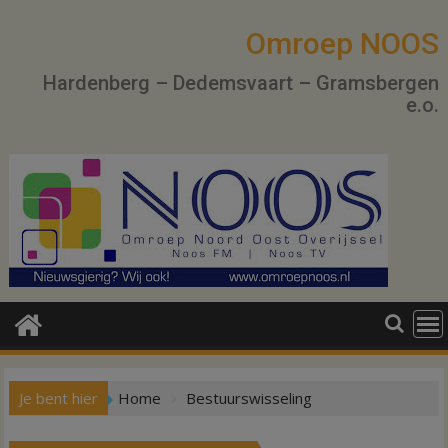
Ga
naar
Omroep NOOS
de
Hardenberg – Dedemsvaart – Gramsbergen
inhoud
e.o.
Je bent hier
Home
Bestuurswisseling