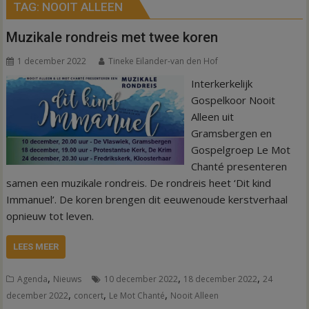
TAG:
NOOIT ALLEEN
Muzikale rondreis met twee koren
1 december 2022
Tineke Eilander-van den Hof
Interkerkelijk
Gospelkoor Nooit
Alleen uit
Gramsbergen en
Gospelgroep Le Mot
Chanté presenteren
samen een muzikale rondreis. De rondreis heet ‘Dit kind
Immanuel’. De koren brengen dit eeuwenoude kerstverhaal
opnieuw tot leven.
LEES MEER
,
,
,
Agenda
Nieuws
10 december 2022
18 december 2022
24
,
,
,
december 2022
concert
Le Mot Chanté
Nooit Alleen