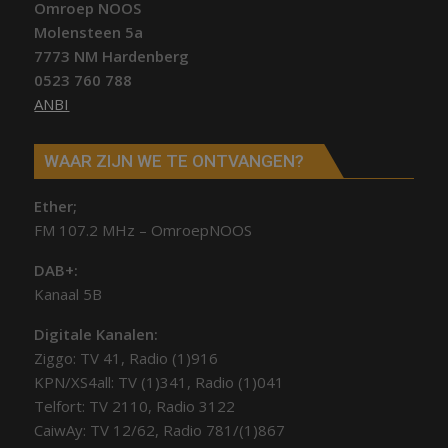
Omroep NOOS
Molensteen 5a
7773 NM Hardenberg
0523 760 788
ANBI
WAAR ZIJN WE TE ONTVANGEN?
Ether;
FM 107.2 MHz – OmroepNOOS
DAB+:
Kanaal 5B
Digitale Kanalen:
Ziggo: TV 41, Radio (1)916
KPN/XS4all: TV (1)341, Radio (1)041
Telfort: TV 2110, Radio 3122
CaiwAy: TV 12/62, Radio 781/(1)867