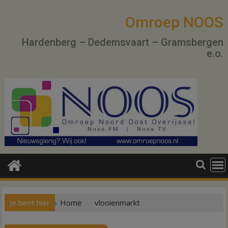
Ga
naar
Omroep NOOS
de
Hardenberg – Dedemsvaart – Gramsbergen
inhoud
e.o.
Je bent hier
Home
vlooienmarkt