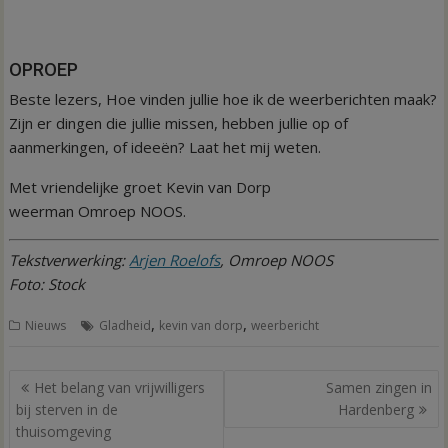
OPROEP
Beste lezers, Hoe vinden jullie hoe ik de weerberichten maak?
Zijn er dingen die jullie missen, hebben jullie op of
aanmerkingen, of ideeën? Laat het mij weten.
Met vriendelijke groet Kevin van Dorp
weerman Omroep NOOS.
Tekstverwerking:
Arjen Roelofs
, Omroep NOOS
Foto: Stock
,
,
Nieuws
Gladheid
kevin van dorp
weerbericht
Bericht
Het belang van vrijwilligers
Samen zingen in
navigatie
bij sterven in de
Hardenberg
thuisomgeving