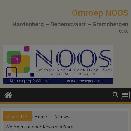
Ga
naar
Omroep NOOS
de
Hardenberg – Dedemsvaart – Gramsbergen
inhoud
e.o.
Je bent hier
Home
Nieuws
Weerbericht door Kevin van Dorp