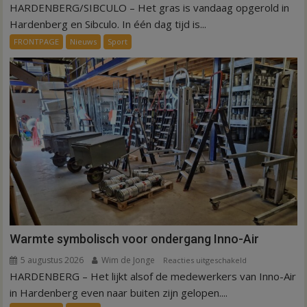
HARDENBERG/SIBCULO – Het gras is vandaag opgerold in
Binnen
een
Hardenberg en Sibculo. In één dag tijd is...
dag
FRONTPAGE
Nieuws
Sport
is
kunstgras
weg
in
Hardenberg
en
Sibculo
Warmte symbolisch voor ondergang Inno-Air
5 augustus 2026
Wim de Jonge
voor
Reacties uitgeschakeld
HARDENBERG – Het lijkt alsof de medewerkers van Inno-Air
Warmte
symbolisch
in Hardenberg even naar buiten zijn gelopen....
voor