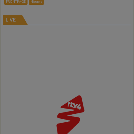
FRONTPAGE
Nieuws
ondergang
Inno-
Air
LIVE