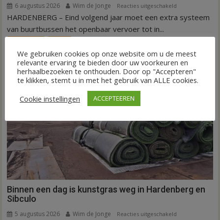
6 augustus 2026
Wim de Jonge
voor
Reacties uitgeschakeld
HARDENBERG – Eind volgend jaar moet een extra systeem
Nieuw
ov-
van buurtbussen het openbaar vervoer tot in...
systeem
FRONTPAGE
Nieuws
verbindt
We gebruiken cookies op onze website om u de meest
alle
relevante ervaring te bieden door uw voorkeuren en
kernen
herhaalbezoeken te onthouden. Door op "Accepteren"
te klikken, stemt u in met het gebruik van ALLE cookies.
Hardenberg
Cookie instellingen
ACCEPTEEREN
Binnen een dag is kunstgras weg in Hardenberg en
Sibculo
5 augustus 2026
Wim de Jonge
voor
Reacties uitgeschakeld