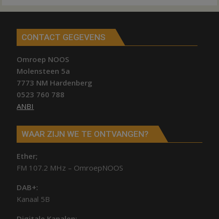
CONTACT GEGEVENS
Omroep NOOS
Molensteen 5a
7773 NM Hardenberg
0523 760 788
ANBI
WAAR ZIJN WE TE ONTVANGEN?
Ether;
FM 107.2 MHz – OmroepNOOS
DAB+:
Kanaal 5B
Digitale Kanalen: