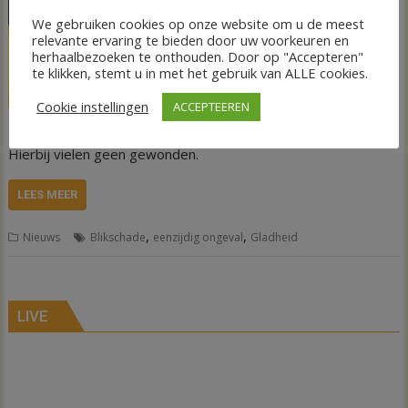
Op de Tweede
Blokweg bij
We gebruiken cookies op onze website om u de meest
relevante ervaring te bieden door uw voorkeuren en
Schuinesloot zijn
herhaalbezoeken te onthouden. Door op "Accepteren"
zaterdagavond,
te klikken, stemt u in met het gebruik van ALLE cookies.
meerdere auto’s in de
Cookie instellingen
ACCEPTEEREN
sloot beland. Het
gebeurde allemaal door gladheid op het wegdek in een bocht.
Hierbij vielen geen gewonden.
LEES MEER
,
,
Nieuws
Blikschade
eenzijdig ongeval
Gladheid
LIVE