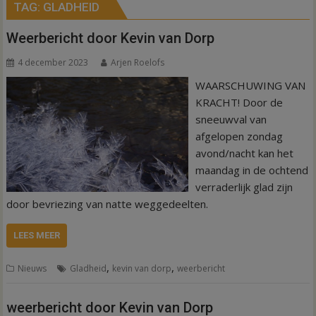
TAG:
GLADHEID
Weerbericht door Kevin van Dorp
4 december 2023
Arjen Roelofs
WAARSCHUWING VAN
KRACHT! Door de
sneeuwval van
afgelopen zondag
avond/nacht kan het
maandag in de ochtend
verraderlijk glad zijn
door bevriezing van natte weggedeelten.
LEES MEER
,
,
Nieuws
Gladheid
kevin van dorp
weerbericht
weerbericht door Kevin van Dorp