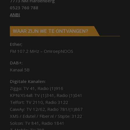
7773 NM Hardenberg
0523 760 788
ANBI
WAAR ZIJN WE TE ONTVANGEN?
Ether;
FM 107.2 MHz – OmroepNOOS
DAB+:
Kanaal 5B
Digitale Kanalen:
Ziggo: TV 41, Radio (1)916
KPN/XS4all: TV (1)341, Radio (1)041
Telfort: TV 2110, Radio 3122
CaiwAy: TV 12/62, Radio 781/(1)867
XMS / Edutel / Fiber.nl / Stipte: 3122
Solcon: TV 841, Radio 1841
T-Mobile: TV 788