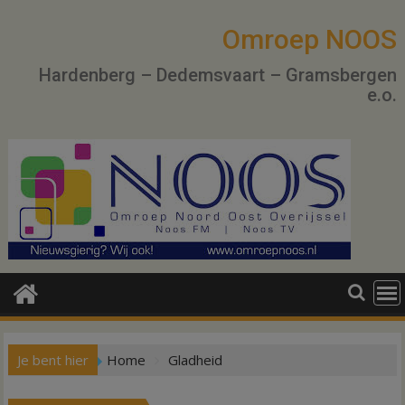
Ga
naar
Omroep NOOS
de
Hardenberg – Dedemsvaart – Gramsbergen
inhoud
e.o.
Je bent hier
Home
Gladheid