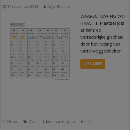
30 november 2023
Arjen Roelofs
WAARSCHUWING VAN
KRACHT. Plaatselijk is
er kans op
verraderlijke gladheid
door bevriezing van
natte weggedeelten.
LEES MEER
,
,
Nieuws
Gladheid
kevin van dorp
weerbericht