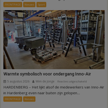
dag
FRONTPAGE
Nieuws
Sport
is
kunstgras
weg
in
Hardenberg
en
Sibculo
Warmte symbolisch voor ondergang Inno-Air
5 augustus 2026
Wim de Jonge
voor
Reacties uitgeschakeld
HARDENBERG – Het lijkt alsof de medewerkers van Inno-Air
Warmte
symbolisch
in Hardenberg even naar buiten zijn gelopen....
voor
FRONTPAGE
Nieuws
ondergang
Inno-