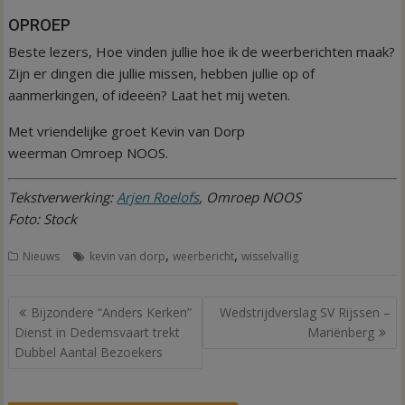
OPROEP
Beste lezers, Hoe vinden jullie hoe ik de weerberichten maak?
Zijn er dingen die jullie missen, hebben jullie op of
aanmerkingen, of ideeën? Laat het mij weten.
Met vriendelijke groet Kevin van Dorp
weerman Omroep NOOS.
Tekstverwerking:
Arjen Roelofs
, Omroep NOOS
Foto: Stock
,
,
Nieuws
kevin van dorp
weerbericht
wisselvallig
Bericht
Bijzondere “Anders Kerken”
Wedstrijdverslag SV Rijssen –
navigatie
Dienst in Dedemsvaart trekt
Mariënberg
Dubbel Aantal Bezoekers