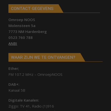
CONTACT GEGEVENS
Omroep NOOS
Molensteen 5a
7773 NM Hardenberg
0523 760 788
ANBI
WAAR ZIJN WE TE ONTVANGEN?
Ether;
FM 107.2 MHz – OmroepNOOS
DAB+:
Kanaal 5B
Digitale Kanalen:
Ziggo: TV 41, Radio (1)916