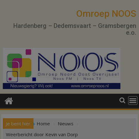
Ga
naar
Omroep NOOS
de
Hardenberg – Dedemsvaart – Gramsbergen
inhoud
e.o.
Je bent hier
Home
Nieuws
Weerbericht door Kevin van Dorp