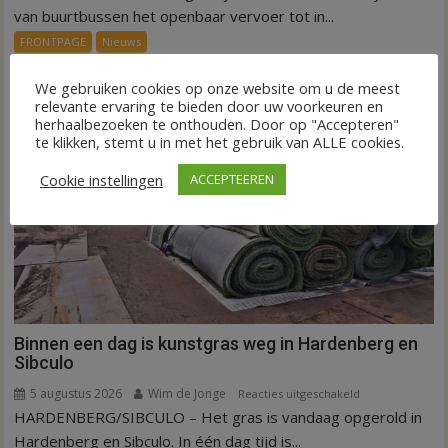
ov-
van buurtbussen het openbaar vervoer tot in...
systeem
FRONTPAGE
Nieuws
verbindt
alle
We gebruiken cookies op onze website om u de meest
kernen
relevante ervaring te bieden door uw voorkeuren en
herhaalbezoeken te onthouden. Door op "Accepteren"
Hardenberg
te klikken, stemt u in met het gebruik van ALLE cookies.
Cookie instellingen
ACCEPTEEREN
Binnen een dag is kunstgras weg in Hardenberg en
Sibculo
5 augustus 2026
Wim de Jonge
voor
Reacties uitgeschakeld
HARDENBERG/SIBCULO – Het gras is vandaag opgerold in
Binnen
een
Hardenberg en Sibculo. In één dag tijd is...