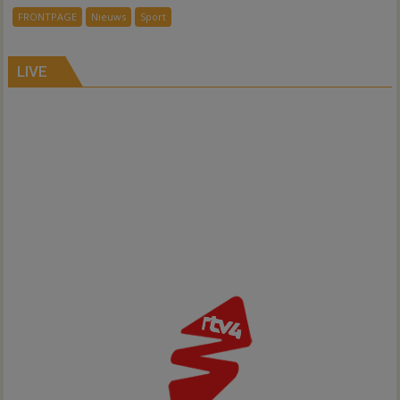
kleedkamers
FRONTPAGE
Nieuws
Sport
Gramsbergen
LIVE