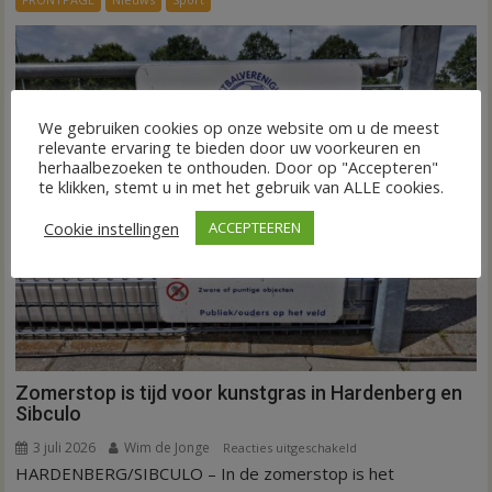
is
kunstgras
weg
in
Hardenberg
We gebruiken cookies op onze website om u de meest
en
relevante ervaring te bieden door uw voorkeuren en
Sibculo
herhaalbezoeken te onthouden. Door op "Accepteren"
te klikken, stemt u in met het gebruik van ALLE cookies.
Cookie instellingen
ACCEPTEEREN
Zomerstop is tijd voor kunstgras in Hardenberg en
Sibculo
3 juli 2026
Wim de Jonge
voor
Reacties uitgeschakeld
HARDENBERG/SIBCULO – In de zomerstop is het
Zomerstop