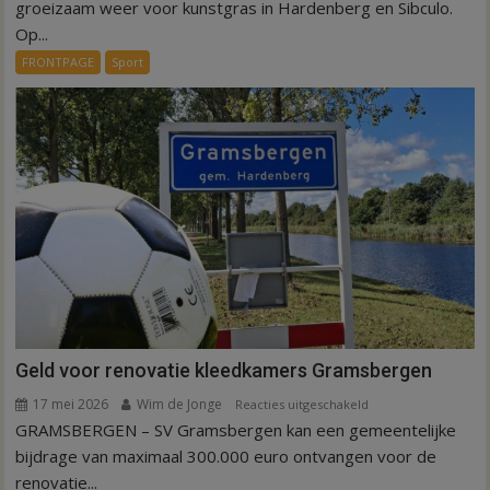
is
groeizaam weer voor kunstgras in Hardenberg en Sibculo.
tijd
Op...
voor
FRONTPAGE
Sport
kunstgras
in
Hardenberg
en
Sibculo
Geld voor renovatie kleedkamers Gramsbergen
17 mei 2026
Wim de Jonge
voor
Reacties uitgeschakeld
GRAMSBERGEN – SV Gramsbergen kan een gemeentelijke
Geld
voor
bijdrage van maximaal 300.000 euro ontvangen voor de
renovatie
renovatie...