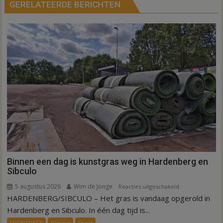
GERELATEERDE BERICHTEN
Binnen een dag is kunstgras weg in Hardenberg en
Sibculo
5 augustus 2026
Wim de Jonge
voor
Reacties uitgeschakeld
HARDENBERG/SIBCULO – Het gras is vandaag opgerold in
Binnen
een
Hardenberg en Sibculo. In één dag tijd is...
dag
FRONTPAGE
Nieuws
Sport