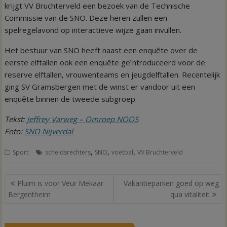
krijgt VV Bruchterveld een bezoek van de Technische
Commissie van de SNO. Deze heren zullen een
spelregelavond op interactieve wijze gaan invullen.
Het bestuur van SNO heeft naast een enquête over de
eerste elftallen ook een enquête geïntroduceerd voor de
reserve elftallen, vrouwenteams en jeugdelftallen. Recentelijk
ging SV Gramsbergen met de winst er vandoor uit een
enquête binnen de tweede subgroep.
Tekst:
Jeffrey Varweg – Omroep NOOS
Foto:
SNO Nijverdal
,
,
,
Sport
scheidsrechters
SNO
voetbal
VV Bruchterveld
Bericht
Pluim is voor Veur Mekaar
Vakantieparken goed op weg
navigatie
Bergentheim
qua vitaliteit