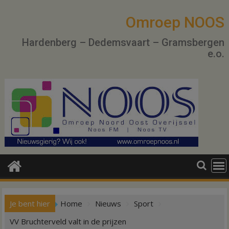
Ga
naar
Omroep NOOS
de
Hardenberg – Dedemsvaart – Gramsbergen
inhoud
e.o.
Je bent hier
Home
Nieuws
Sport
VV Bruchterveld valt in de prijzen