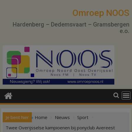
Ga
naar
Omroep NOOS
de
Hardenberg – Dedemsvaart – Gramsbergen
inhoud
e.o.
Je bent hier
Home
Nieuws
Sport
Twee Overijsselse kampioenen bij ponyclub Avereest