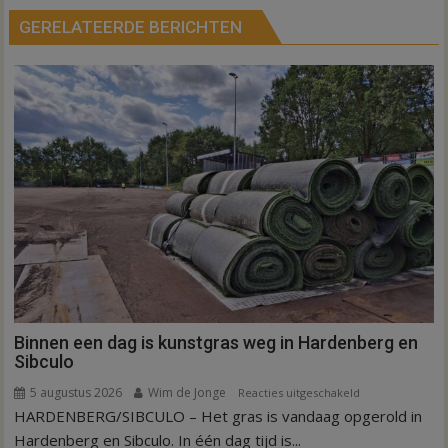
GERELATEERDE BERICHTEN
Binnen een dag is kunstgras weg in Hardenberg en
Sibculo
5 augustus 2026
Wim de Jonge
voor
Reacties uitgeschakeld
HARDENBERG/SIBCULO – Het gras is vandaag opgerold in
Binnen
een
Hardenberg en Sibculo. In één dag tijd is...