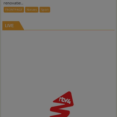
renovatie
renovatie...
kleedkamers
FRONTPAGE
Nieuws
Sport
Gramsbergen
LIVE