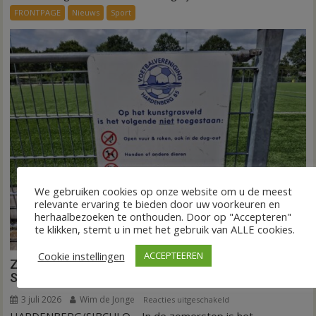
dag
FRONTPAGE
Nieuws
Sport
is
kunstgras
weg
in
Hardenberg
en
Sibculo
We gebruiken cookies op onze website om u de meest
relevante ervaring te bieden door uw voorkeuren en
herhaalbezoeken te onthouden. Door op "Accepteren"
te klikken, stemt u in met het gebruik van ALLE cookies.
Cookie instellingen
ACCEPTEEREN
Zomerstop is tijd voor kunstgras in Hardenberg en
Sibculo
3 juli 2026
Wim de Jonge
voor
Reacties uitgeschakeld
Zomerstop