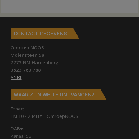
CONTACT GEGEVENS
Omroep NOOS
Molensteen 5a
7773 NM Hardenberg
0523 760 788
ANBI
WAAR ZIJN WE TE ONTVANGEN?
Ether;
FM 107.2 MHz – OmroepNOOS
DAB+:
Kanaal 5B