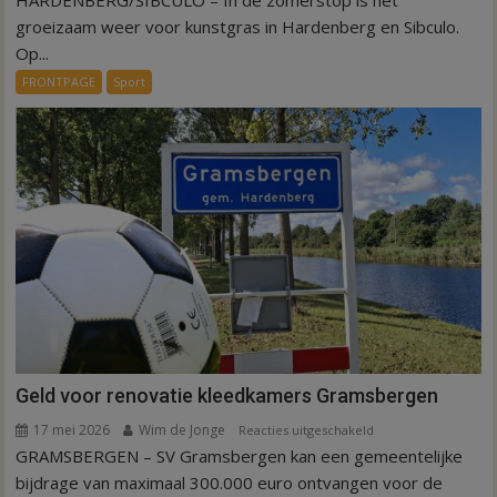
HARDENBERG/SIBCULO – In de zomerstop is het
is
groeizaam weer voor kunstgras in Hardenberg en Sibculo.
tijd
Op...
voor
FRONTPAGE
Sport
kunstgras
in
Hardenberg
en
Sibculo
Geld voor renovatie kleedkamers Gramsbergen
17 mei 2026
Wim de Jonge
voor
Reacties uitgeschakeld
GRAMSBERGEN – SV Gramsbergen kan een gemeentelijke
Geld
voor
bijdrage van maximaal 300.000 euro ontvangen voor de