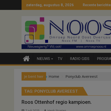
Ga
zaterdag, augustus 8, 2026
Recente berichte
naar
de
inhoud
NIEUWS
TV
RADIO GIDS
PROGRA
Je bent hier
Home
Ponyclub Avereest
TAG:
PONYCLUB AVEREEST
Roos Ottenhof regio kampioen.
7 juli 2025
Henk Stoeten