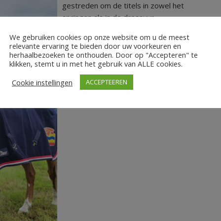
gestreden om de titels in zowel het
springen als in de dressuur.
We gebruiken cookies op onze website om u de meest
LEES MEER
relevante ervaring te bieden door uw voorkeuren en
herhaalbezoeken te onthouden. Door op "Accepteren" te
klikken, stemt u in met het gebruik van ALLE cookies.
Cookie instellingen
ACCEPTEEREN