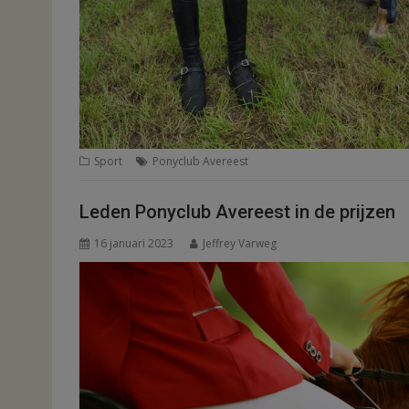
Sport
Ponyclub Avereest
Leden Ponyclub Avereest in de prijzen
16 januari 2023
Jeffrey Varweg