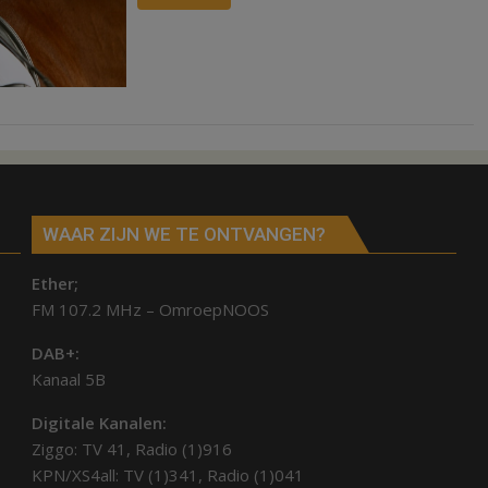
WAAR ZIJN WE TE ONTVANGEN?
Ether;
FM 107.2 MHz – OmroepNOOS
DAB+:
Kanaal 5B
Digitale Kanalen:
Ziggo: TV 41, Radio (1)916
KPN/XS4all: TV (1)341, Radio (1)041