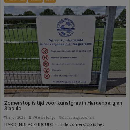
is
kunstgras
weg
in
Hardenberg
en
Sibculo
Zomerstop is tijd voor kunstgras in Hardenberg en
Sibculo
3 juli 2026
Wim de Jonge
voor
Reacties uitgeschakeld
HARDENBERG/SIBCULO – In de zomerstop is het
Zomerstop
is