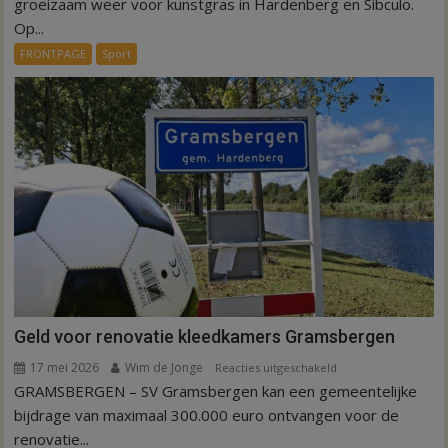
groeizaam weer voor kunstgras in Hardenberg en Sibculo.
tijd
Op...
voor
FRONTPAGE
Sport
kunstgras
in
Hardenberg
en
Sibculo
Geld voor renovatie kleedkamers Gramsbergen
17 mei 2026
Wim de Jonge
voor
Reacties uitgeschakeld
GRAMSBERGEN – SV Gramsbergen kan een gemeentelijke
Geld
voor
bijdrage van maximaal 300.000 euro ontvangen voor de
renovatie
renovatie...