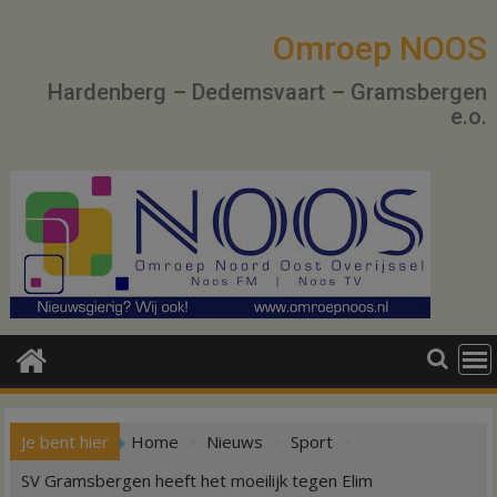
Ga
naar
Omroep NOOS
de
Hardenberg – Dedemsvaart – Gramsbergen
inhoud
e.o.
Je bent hier
Home
Nieuws
Sport
SV Gramsbergen heeft het moeilijk tegen Elim