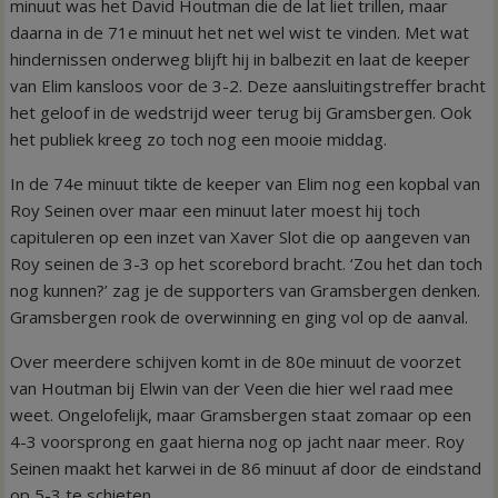
minuut was het David Houtman die de lat liet trillen, maar
daarna in de 71e minuut het net wel wist te vinden. Met wat
hindernissen onderweg blijft hij in balbezit en laat de keeper
van Elim kansloos voor de 3-2. Deze aansluitingstreffer bracht
het geloof in de wedstrijd weer terug bij Gramsbergen. Ook
het publiek kreeg zo toch nog een mooie middag.
In de 74e minuut tikte de keeper van Elim nog een kopbal van
Roy Seinen over maar een minuut later moest hij toch
capituleren op een inzet van Xaver Slot die op aangeven van
Roy seinen de 3-3 op het scorebord bracht. ‘Zou het dan toch
nog kunnen?’ zag je de supporters van Gramsbergen denken.
Gramsbergen rook de overwinning en ging vol op de aanval.
Over meerdere schijven komt in de 80e minuut de voorzet
van Houtman bij Elwin van der Veen die hier wel raad mee
weet. Ongelofelijk, maar Gramsbergen staat zomaar op een
4-3 voorsprong en gaat hierna nog op jacht naar meer. Roy
Seinen maakt het karwei in de 86 minuut af door de eindstand
op 5-3 te schieten.