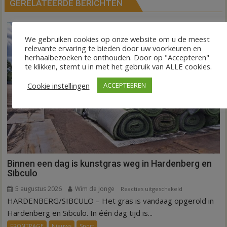
GERELATEERDE BERICHTEN
We gebruiken cookies op onze website om u de meest
relevante ervaring te bieden door uw voorkeuren en
herhaalbezoeken te onthouden. Door op "Accepteren"
te klikken, stemt u in met het gebruik van ALLE cookies.
Cookie instellingen
ACCEPTEEREN
Binnen een dag is kunstgras weg in Hardenberg en
Sibculo
5 augustus 2026
Wim de Jonge
voor
Reacties uitgeschakeld
HARDENBERG/SIBCULO – Het gras is vandaag opgerold in
Binnen
een
Hardenberg en Sibculo. In één dag tijd is...
dag
FRONTPAGE
Nieuws
Sport