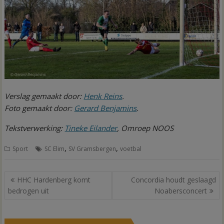
Verslag gemaakt door:
Henk Reins
.
Foto gemaakt door:
Gerard Benjamins
.
Tekstverwerking:
Tineke Eilander
, Omroep NOOS
,
,
Sport
SC Elim
SV Gramsbergen
voetbal
Bericht
HHC Hardenberg komt
Concordia houdt geslaagd
navigatie
bedrogen uit
Noabersconcert