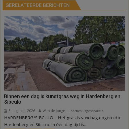
GERELATEERDE BERICHTEN
Binnen een dag is kunstgras weg in Hardenberg en
Sibculo
5 augustus 2026
Wim de Jonge
voor
Reacties uitgeschakeld
HARDENBERG/SIBCULO – Het gras is vandaag opgerold in
Binnen
een
Hardenberg en Sibculo. In één dag tijd is...