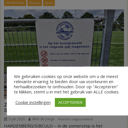
dag
FRONTPAGE
Nieuws
Sport
is
kunstgras
weg
in
Hardenberg
en
Sibculo
We gebruiken cookies op onze website om u de meest
relevante ervaring te bieden door uw voorkeuren en
herhaalbezoeken te onthouden. Door op "Accepteren"
te klikken, stemt u in met het gebruik van ALLE cookies.
Cookie instellingen
ACCEPTEEREN
Zomerstop is tijd voor kunstgras in Hardenberg en
Sibculo
3 juli 2026
Wim de Jonge
voor
Reacties uitgeschakeld
HARDENBERG/SIBCULO – In de zomerstop is het
Zomerstop