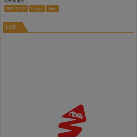
renovatie...
kleedkamers
FRONTPAGE
Nieuws
Sport
Gramsbergen
LIVE