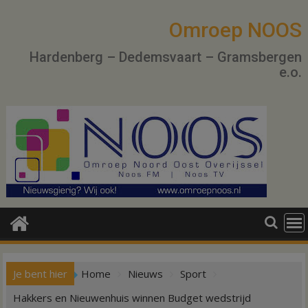
Ga
naar
Omroep NOOS
de
Hardenberg – Dedemsvaart – Gramsbergen
inhoud
e.o.
Je bent hier
Home
Nieuws
Sport
Hakkers en Nieuwenhuis winnen Budget wedstrijd