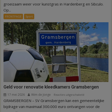
is
groeizaam weer voor kunstgras in Hardenberg en Sibculo.
tijd
Op...
voor
FRONTPAGE
Sport
kunstgras
in
Hardenberg
en
Sibculo
Geld voor renovatie kleedkamers Gramsbergen
17 mei 2026
Wim de Jonge
voor
Reacties uitgeschakeld
GRAMSBERGEN – SV Gramsbergen kan een gemeentelijke
Geld
voor
bijdrage van maximaal 300.000 euro ontvangen voor de
renovatie