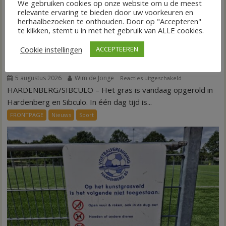
We gebruiken cookies op onze website om u de meest
relevante ervaring te bieden door uw voorkeuren en
herhaalbezoeken te onthouden. Door op "Accepteren"
te klikken, stemt u in met het gebruik van ALLE cookies.
Cookie instellingen
ACCEPTEEREN
Binnen een dag is kunstgras weg in Hardenberg en
Sibculo
5 augustus 2026
Wim de Jonge
voor
Reacties uitgeschakeld
HARDENBERG/SIBCULO – Het gras is vandaag opgerold in
Binnen
een
Hardenberg en Sibculo. In één dag tijd is...
dag
FRONTPAGE
Nieuws
Sport
is
kunstgras
weg
in
Hardenberg
en
Sibculo