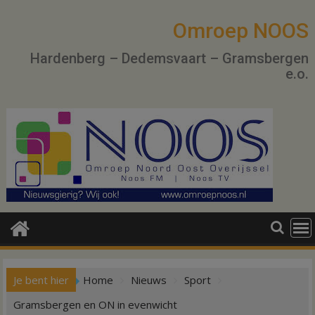
Ga
naar
Omroep NOOS
de
Hardenberg – Dedemsvaart – Gramsbergen
inhoud
e.o.
Je bent hier
Home
Nieuws
Sport
Gramsbergen en ON in evenwicht