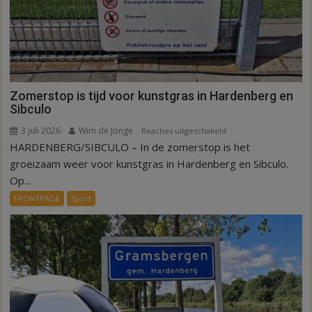
Zomerstop is tijd voor kunstgras in Hardenberg en
Sibculo
3 juli 2026
Wim de Jonge
voor
Reacties uitgeschakeld
HARDENBERG/SIBCULO – In de zomerstop is het
Zomerstop
is
groeizaam weer voor kunstgras in Hardenberg en Sibculo.
tijd
Op...
voor
FRONTPAGE
Sport
kunstgras
in
Hardenberg
en
Sibculo