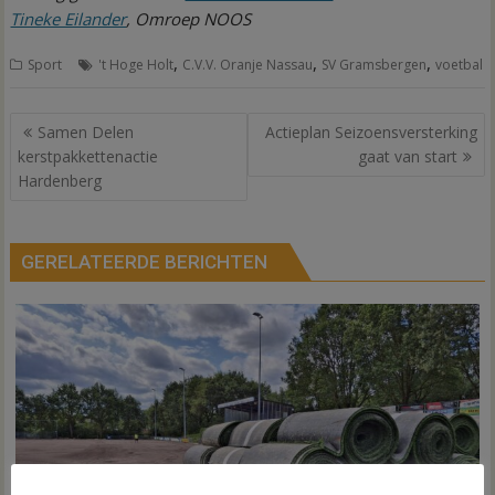
Tineke Eilander
, Omroep NOOS
,
,
,
Sport
't Hoge Holt
C.V.V. Oranje Nassau
SV Gramsbergen
voetbal
Bericht
Samen Delen
Actieplan Seizoensversterking
navigatie
kerstpakkettenactie
gaat van start
Hardenberg
GERELATEERDE BERICHTEN