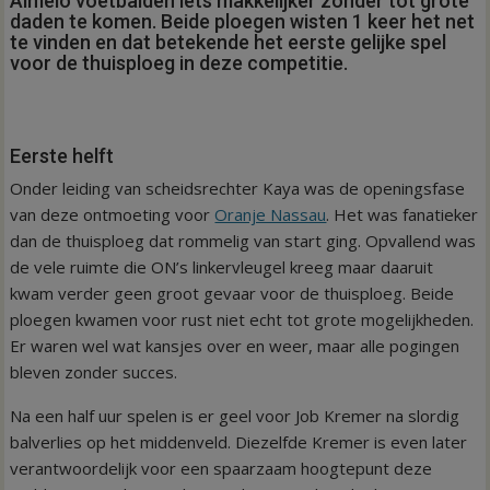
Almelo voetbalden iets makkelijker zonder tot grote
daden te komen. Beide ploegen wisten 1 keer het net
te vinden en dat betekende het eerste gelijke spel
voor de thuisploeg in deze competitie.
Eerste helft
Onder leiding van scheidsrechter Kaya was de openingsfase
van deze ontmoeting voor
Oranje Nassau
. Het was fanatieker
dan de thuisploeg dat rommelig van start ging. Opvallend was
de vele ruimte die ON’s linkervleugel kreeg maar daaruit
kwam verder geen groot gevaar voor de thuisploeg. Beide
ploegen kwamen voor rust niet echt tot grote mogelijkheden.
Er waren wel wat kansjes over en weer, maar alle pogingen
bleven zonder succes.
Na een half uur spelen is er geel voor Job Kremer na slordig
balverlies op het middenveld. Diezelfde Kremer is even later
verantwoordelijk voor een spaarzaam hoogtepunt deze