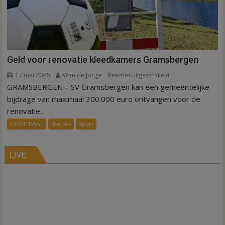
Geld voor renovatie kleedkamers Gramsbergen
17 mei 2026
Wim de Jonge
voor
Reacties uitgeschakeld
GRAMSBERGEN – SV Gramsbergen kan een gemeentelijke
Geld
voor
bijdrage van maximaal 300.000 euro ontvangen voor de
renovatie
renovatie...
kleedkamers
FRONTPAGE
Nieuws
Sport
Gramsbergen
LIVE