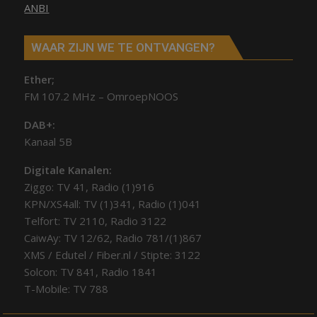
ANBI
WAAR ZIJN WE TE ONTVANGEN?
Ether;
FM 107.2 MHz – OmroepNOOS
DAB+:
Kanaal 5B
Digitale Kanalen:
Ziggo: TV 41, Radio (1)916
KPN/XS4all: TV (1)341, Radio (1)041
Telfort: TV 2110, Radio 3122
CaiwAy: TV 12/62, Radio 781/(1)867
XMS / Edutel / Fiber.nl / Stipte: 3122
Solcon: TV 841, Radio 1841
T-Mobile: TV 788