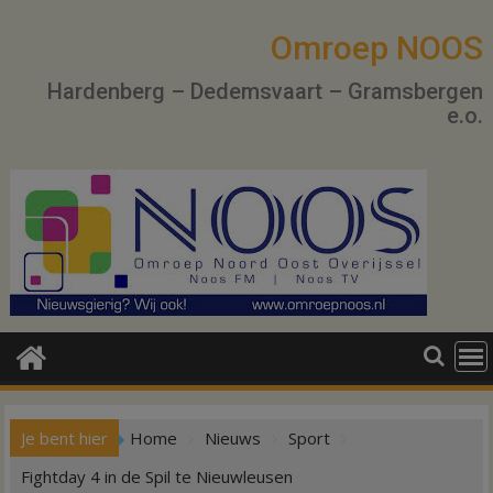
Ga
naar
Omroep NOOS
de
Hardenberg – Dedemsvaart – Gramsbergen
inhoud
e.o.
Je bent hier
Home
Nieuws
Sport
Fightday 4 in de Spil te Nieuwleusen