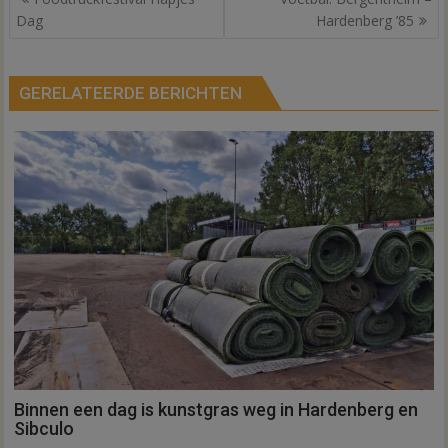
navigatie
Dag
Hardenberg ’85
GERELATEERDE BERICHTEN
Binnen een dag is kunstgras weg in Hardenberg en
Sibculo