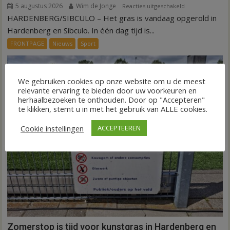
5 augustus 2026
Wim de Jonge
voor
Reacties uitgeschakeld
HARDENBERG/SIBCULO – Het gras is vandaag opgerold in
Binnen
een
Hardenberg en Sibculo. In één dag tijd is...
dag
FRONTPAGE
Nieuws
Sport
is
kunstgras
weg
We gebruiken cookies op onze website om u de meest
in
relevante ervaring te bieden door uw voorkeuren en
Hardenberg
herhaalbezoeken te onthouden. Door op "Accepteren"
en
te klikken, stemt u in met het gebruik van ALLE cookies.
Sibculo
Cookie instellingen
ACCEPTEEREN
Zomerstop is tijd voor kunstgras in Hardenberg en