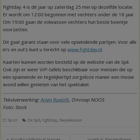
Fightday 4 is dit jaar op zaterdag 25 mei op dezelfde locatie.
Er wordt om 12:00 begonnen met vechters onder de 18 jaar.
Om 19:00 gaan de volwassen vechters hun beste beentje
voorzetten.
Dit gaat garant staan voor vele opwindende partijen. Voor alle
in’s en out’s kunt u terecht op
www.fightday.nl
.
Kaarten kunnen worden besteld op de website van de Spil.
Ook zijn er weer VIP-tafels beschikbaar voor mensen die op
een spannende en tegelijkertijd zorgeloze manier een mooie
avond willen genieten van het spektakel.
Tekstverwerking:
Arjen Roelofs
, Omroep NOOS
Foto: Stock
,
,
Sport
De Spil
fightday
Nieuwleusen
Bericht
Foodtruckfestival Hapjes
Voetbal: Bergentheim –