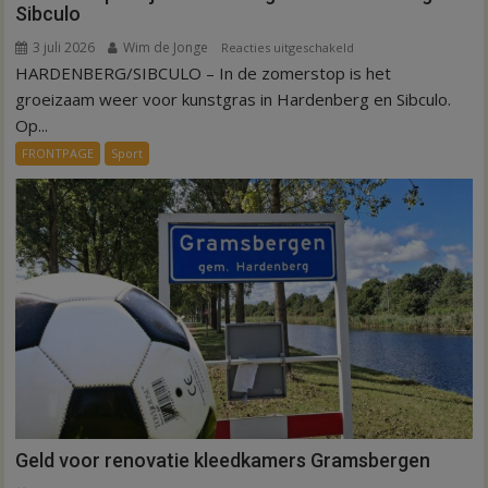
Sibculo
3 juli 2026
Wim de Jonge
voor
Reacties uitgeschakeld
HARDENBERG/SIBCULO – In de zomerstop is het
Zomerstop
is
groeizaam weer voor kunstgras in Hardenberg en Sibculo.
tijd
Op...
voor
FRONTPAGE
Sport
kunstgras
in
Hardenberg
en
Sibculo
Geld voor renovatie kleedkamers Gramsbergen