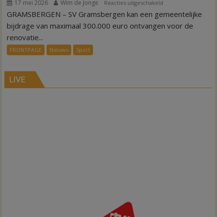
17 mei 2026
Wim de Jonge
voor
Reacties uitgeschakeld
GRAMSBERGEN – SV Gramsbergen kan een gemeentelijke
Geld
voor
bijdrage van maximaal 300.000 euro ontvangen voor de
renovatie
renovatie...
kleedkamers
FRONTPAGE
Nieuws
Sport
Gramsbergen
LIVE