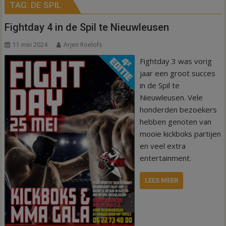
TAG:
DE SPIL
Fightday 4 in de Spil te Nieuwleusen
11 mei 2024
Arjen Roelofs
Fightday 3 was vorig
jaar een groot succes
in de Spil te
Nieuwleusen. Vele
honderden bezoekers
hebben genoten van
mooie kickboks partijen
en veel extra
entertainment.
LEES MEER