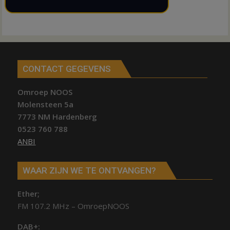
CONTACT GEGEVENS
Omroep NOOS
Molensteen 5a
7773 NM Hardenberg
0523 760 788
ANBI
WAAR ZIJN WE TE ONTVANGEN?
Ether;
FM 107.2 MHz – OmroepNOOS
DAB+: