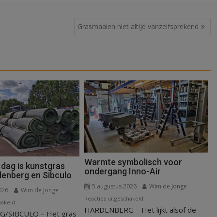
Grasmaaien niet altijd vanzelfsprekend
Warmte symbolisch voor
 dag is kunstgras
ondergang Inno-Air
denberg en Sibculo
5 augustus 2026
Wim de Jonge
026
Wim de Jonge
voor
Reacties uitgeschakeld
voor
hakeld
HARDENBERG – Het lijkt alsof de
Warmte
/SIBCULO – Het gras
Binnen