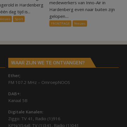
symbolisch
medewerkers van Inno-Air in
een
pgerold in Hardenberg
voor
Hardenberg even naar buiten zijn
dag
één dag tijd is...
ondergang
gelopen....
is
Nieuws
Sport
Inno-
kunstgras
FRONTPAGE
Nieuws
Air
weg
in
Hardenberg
en
Sibculo
WAAR ZIJN WE TE ONTVANGEN?
Ether;
FM 107.2 MHz – OmroepNOOS
DAB+:
Kanaal 5B
Digitale Kanalen:
Ziggo: TV 41, Radio (1)916
KPN/XS4all: TV (1)341, Radio (1)041