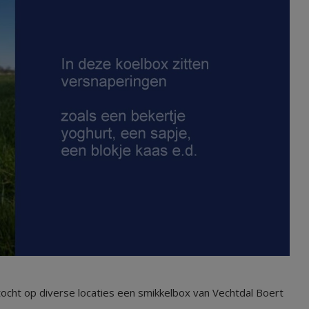
tocht op diverse locaties een smikkelbox van Vechtdal Boert