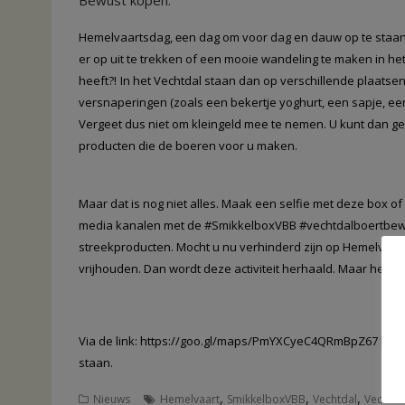
Hemelvaartsdag,
en dag om voor dag en dauw op te staan 
e
er op uit te trekken of een mooie wandeling te maken in he
heeft?!
In het Vechtdal staan dan op verschillende plaatse
versnaperingen (zoals een bekertje yoghurt, een sapje, een
Vergeet dus niet om kleingeld mee te nemen. U kunt dan gen
producten die de boeren voor u maken.
Maar dat is nog niet alles. Maak een selfie met deze box of
media kanalen met de #SmikkelboxVBB #vechtdalboertbewus
streekproducten. Mocht u nu verhinderd zijn op Hemelvaar
vrijhouden
. Dan wordt deze activiteit herhaald. Maar het k
Via
de link: https://goo.gl/maps/PmYXCyeC4QRmBpZ67
kunt
staan.
,
,
,
Nieuws
Hemelvaart
SmikkelboxVBB
Vechtdal
Vechtda