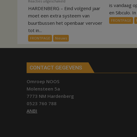
voor
Reacties uitgeschakeld
is vandaag o
HARDENBERG – Eind volgend jaar
Nieuw
en Sibculo. In 
ov-
moet een extra systeem van
FRONTPAGE
systeem
buurtbussen het openbaar vervoer
verbindt
tot in...
alle
FRONTPAGE
Nieuws
kernen
Hardenberg
CONTACT GEGEVENS
Omroep NOOS
Molensteen 5a
7773 NM Hardenberg
0523 760 788
ANBI