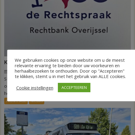
We gebruiken cookies op onze website om u de meest
Kantonrechter: 75.000 euro voor ex-werknemers
relevante ervaring te bieden door uw voorkeuren en
herhaalbezoeken te onthouden. Door op "Accepteren"
7 augustus 2026
Wim de Jonge
voor
Reacties uitgeschakeld
te klikken, stemt u in met het gebruik van ALLE cookies.
SLAGHAREN – De rechtbank Overijssel heeft een
Kantonrechter:
75.000
onderneming uit Slagharen (ROOT Painting) veroordeeld tot
Cookie instellingen
ACCEPTEEREN
euro
het betalen...
voor
FRONTPAGE
Nieuws
ex-
werknemers