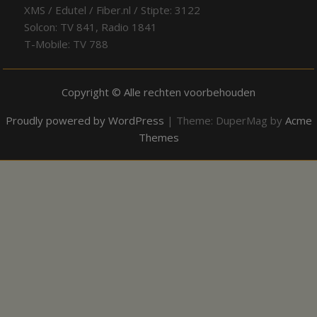
XMS / Edutel / Fiber.nl / Stipte: 3122
Solcon: TV 841, Radio 1841
T-Mobile: TV 788
Copyright © Alle rechten voorbehouden
Proudly powered by WordPress
|
Theme: DuperMag by
Acme
Themes