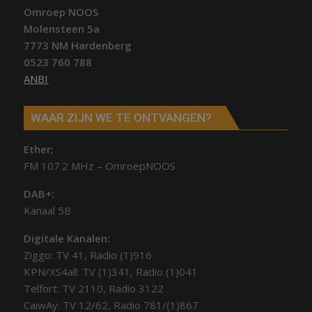
Omroep NOOS
Molensteen 5a
7773 NM Hardenberg
0523 760 788
ANBI
WAAR ZIJN WE TE ONTVANGEN?
Ether;
FM 107.2 MHz – OmroepNOOS
DAB+:
Kanaal 5B
Digitale Kanalen:
Ziggo: TV 41, Radio (1)916
KPN/XS4all: TV (1)341, Radio (1)041
Telfort: TV 2110, Radio 3122
CaiwAy: TV 12/62, Radio 781/(1)867