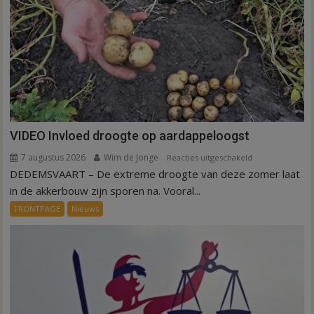
VIDEO Invloed droogte op aardappeloogst
7 augustus 2026
Wim de Jonge
voor
Reacties uitgeschakeld
DEDEMSVAART – De extreme droogte van deze zomer laat
VIDEO
Invloed
in de akkerbouw zijn sporen na. Vooral...
droogte
FRONTPAGE
Nieuws
op
aardappeloogst