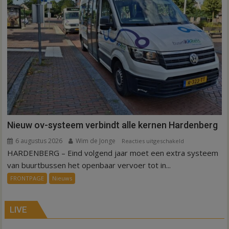
Nieuw ov-systeem verbindt alle kernen Hardenberg
6 augustus 2026
Wim de Jonge
voor
Reacties uitgeschakeld
HARDENBERG – Eind volgend jaar moet een extra systeem
Nieuw
ov-
van buurtbussen het openbaar vervoer tot in...
systeem
FRONTPAGE
Nieuws
verbindt
alle
kernen
LIVE
Hardenberg