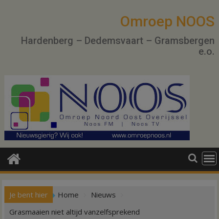
Ga
naar
Omroep NOOS
de
Hardenberg – Dedemsvaart – Gramsbergen
inhoud
e.o.
Je bent hier
Home
Nieuws
Grasmaaien niet altijd vanzelfsprekend