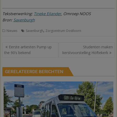
Tekstverwerking:
Tineke Eilander
, Omroep NOOS
Bron:
Saxenburgh
,
Nieuws
Saxenburgh
Zorgcentrum Oostloorn
Bericht
Eerste artiesten Pump up
Studenten maken
navigatie
the 90’s bekend
kerstvoorstelling Höftekerk
GERELATEERDE BERICHTEN