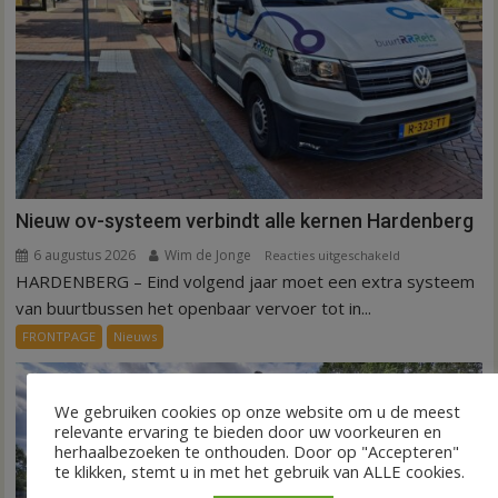
Nieuw ov-systeem verbindt alle kernen Hardenberg
6 augustus 2026
Wim de Jonge
voor
Reacties uitgeschakeld
HARDENBERG – Eind volgend jaar moet een extra systeem
Nieuw
ov-
van buurtbussen het openbaar vervoer tot in...
systeem
FRONTPAGE
Nieuws
verbindt
alle
kernen
We gebruiken cookies op onze website om u de meest
Hardenberg
relevante ervaring te bieden door uw voorkeuren en
herhaalbezoeken te onthouden. Door op "Accepteren"
te klikken, stemt u in met het gebruik van ALLE cookies.