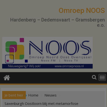
Ga
naar
Omroep NOOS
de
Hardenberg – Dedemsvaart – Gramsbergen
inhoud
e.o.
Je bent hier
Home
Nieuws
Saxenburgh Oostloorn blij met metamorfose