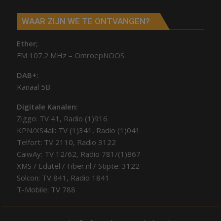
WAAR ZIJN WE TE ONTVANGEN?
Ether;
FM 107.2 MHz – OmroepNOOS
DAB+:
Kanaal 5B
Digitale Kanalen:
Ziggo: TV 41, Radio (1)916
KPN/XS4all: TV (1)341, Radio (1)041
Telfort: TV 2110, Radio 3122
CaiwAy: TV 12/62, Radio 781/(1)867
XMS / Edutel / Fiber.nl / Stipte: 3122
Solcon: TV 841, Radio 1841
T-Mobile: TV 788