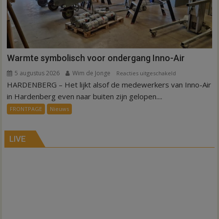
Warmte symbolisch voor ondergang Inno-Air
5 augustus 2026
Wim de Jonge
voor
Reacties uitgeschakeld
HARDENBERG – Het lijkt alsof de medewerkers van Inno-Air
Warmte
symbolisch
in Hardenberg even naar buiten zijn gelopen....
voor
FRONTPAGE
Nieuws
ondergang
Inno-
Air
LIVE