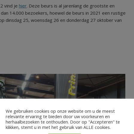
2 vind je
hier
. Deze beurs is al jarenlang de grootste en
dan 14.000 bezoekers, hoewel de beurs in 2021 een rustige
 op dinsdag 25, woensdag 26 en donderdag 27 oktober van
We gebruiken cookies op onze website om u de meest
relevante ervaring te bieden door uw voorkeuren en
herhaalbezoeken te onthouden. Door op "Accepteren" te
klikken, stemt u in met het gebruik van ALLE cookies.