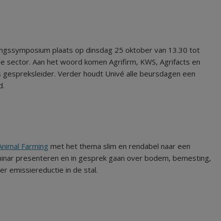
ngssymposium plaats op dinsdag 25 oktober van 13.30 tot
he sector. Aan het woord komen Agrifirm, KWS, Agrifacts en
ls gespreksleider. Verder houdt Univé alle beursdagen een
d.
Animal Farming
met het thema slim en rendabel naar een
eminar presenteren en in gesprek gaan over bodem, bemesting,
r emissiereductie in de stal.