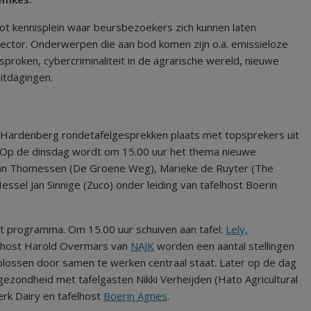
ot kennisplein waar beursbezoekers zich kunnen laten
 sector. Onderwerpen die aan bod komen zijn o.a. emissieloze
roken, cybercriminaliteit in de agrarische wereld, nieuwe
itdagingen.
Hardenberg rondetafelgesprekken plaats met topsprekers uit
 Op de dinsdag wordt om 15.00 uur het thema nieuwe
an Thomessen (De Groene Weg), Marieke de Ruyter (The
sel Jan Sinnige (Zuco) onder leiding van tafelhost Boerin
t programma. Om 15.00 uur schuiven aan tafel:
Lely,
elhost Harold Overmars van
NAJK
worden een aantal stellingen
plossen door samen te werken centraal staat. Later op de dag
ezondheid met tafelgasten Nikki Verheijden (Hato Agricultural
rk Dairy en tafelhost
Boerin Agnes
.