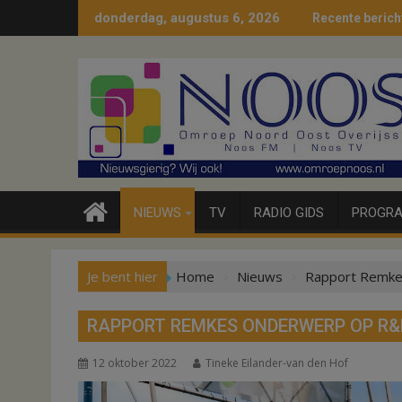
Ga
donderdag, augustus 6, 2026
Recente berich
naar
de
inhoud
NIEUWS
TV
RADIO GIDS
PROGRA
Je bent hier
Home
Nieuws
Rapport Remke
RAPPORT REMKES ONDERWERP OP R
12 oktober 2022
Tineke Eilander-van den Hof