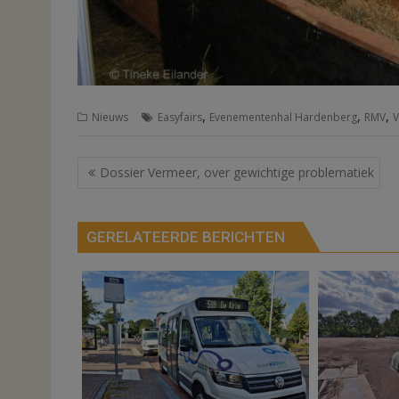
,
,
,
Nieuws
Easyfairs
Evenementenhal Hardenberg
RMV
V
Bericht
Dossier Vermeer, over gewichtige problematiek
navigatie
GERELATEERDE BERICHTEN