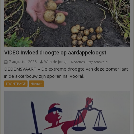
VIDEO Invloed droogte op aardappeloogst
7 augustus 2026
Wim de Jonge
voor
Reacties uitgeschakeld
DEDEMSVAART – De extreme droogte van deze zomer laat
VIDEO
Invloed
in de akkerbouw zijn sporen na. Vooral...
droogte
FRONTPAGE
Nieuws
op
aardappeloogst