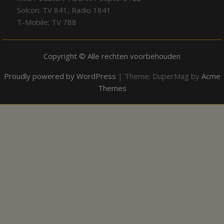
Solcon: TV 841, Radio 1841
T-Mobile: TV 788
Copyright © Alle rechten voorbehouden
Proudly powered by WordPress
|
Theme: DuperMag by
Acme
Themes