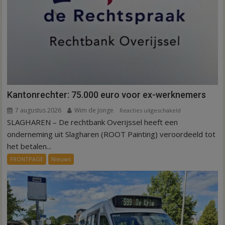
Kantonrechter: 75.000 euro voor ex-werknemers
7 augustus 2026
Wim de Jonge
voor
Reacties uitgeschakeld
SLAGHAREN – De rechtbank Overijssel heeft een
Kantonrechter:
75.000
onderneming uit Slagharen (ROOT Painting) veroordeeld tot
euro
het betalen...
voor
FRONTPAGE
Nieuws
ex-
werknemers