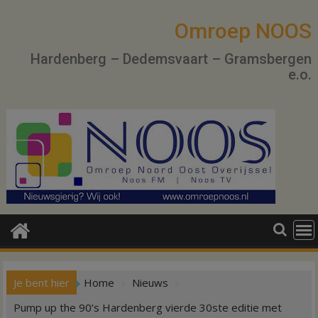
Ga
naar
Omroep NOOS
de
Hardenberg – Dedemsvaart – Gramsbergen
inhoud
e.o.
Je bent hier
Home
Nieuws
Pump up the 90’s Hardenberg vierde 30ste editie met