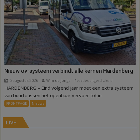
Nieuw ov-systeem verbindt alle kernen Hardenberg
6 augustus 2026
Wim de Jonge
voor
Reacties uitgeschakeld
HARDENBERG – Eind volgend jaar moet een extra systeem
Nieuw
ov-
van buurtbussen het openbaar vervoer tot in...
systeem
FRONTPAGE
Nieuws
verbindt
alle
kernen
LIVE
Hardenberg