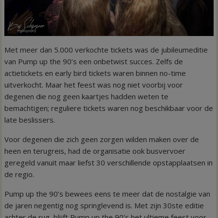
Met meer dan 5.000 verkochte tickets was de jubileumeditie
van Pump up the 90’s een onbetwist succes. Zelfs de
actietickets en early bird tickets waren binnen no-time
uitverkocht. Maar het feest was nog niet voorbij voor
degenen die nog geen kaartjes hadden weten te
bemachtigen; reguliere tickets waren nog beschikbaar voor de
late beslissers.
Voor degenen die zich geen zorgen wilden maken over de
heen en terugreis, had de organisatie ook busvervoer
geregeld vanuit maar liefst 30 verschillende opstapplaatsen in
de regio.
Pump up the 90’s bewees eens te meer dat de nostalgie van
de jaren negentig nog springlevend is. Met zijn 30ste editie
achter de rug, blijft Pump up the 90’s het ultieme feest voor