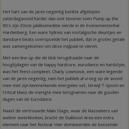
Het hart van de jaren negentig bonkte afgelopen
zaterdagavond harder dan ooit tevoren toen Pump up the
90’s zijn 30ste jubileumeditie vierde in de Evenementenhal
Hardenberg. Een ware tijdreis van nostalgische deuntjes en
dansbare beats overspoelde het publiek, dat in groten getale
was samengekomen om deze mijlpaal te vieren.
Met een line-up die de klok terugdraaide naar de
hoogtijdagen van de happy hardcore, eurodance en hardstyle,
was het feest compleet. Charly Lownoise, een ware legende
van de jaren negentig, nam het publiek al vroeg op de avond
mee met zijn kenmerkende energieke set, terwijl T-Spoon en
Critical Mass de menigte mee terugnamen naar de gouden
dagen van de Eurodance.
Naast de vertrouwde Main Stage, waar de klassiekers van
weleer weerklonken, bracht de Duikboot Area een extra
element naar het festival. Hier domineerden de bonzende