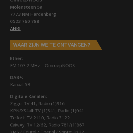
Molensteen 5a
7773 NM Hardenberg
0523 760 788
ANBI
WAAR ZIJN WE TE ONTVANGEN?
Ether;
FM 107.2 MHz – OmroepNOOS
DAB+:
Kanaal 5B
Digitale Kanalen:
Ziggo: TV 41, Radio (1)916
KPN/XS4all: TV (1)341, Radio (1)041
Telfort: TV 2110, Radio 3122
CaiwAy: TV 12/62, Radio 781/(1)867
XMS / Edutel / Fiber.nl / Stipte: 3122