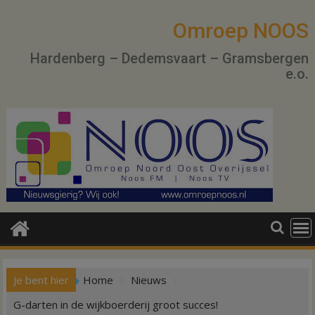
Ga
naar
Omroep NOOS
de
Hardenberg – Dedemsvaart – Gramsbergen
inhoud
e.o.
Je bent hier
Home
Nieuws
G-darten in de wijkboerderij groot succes!