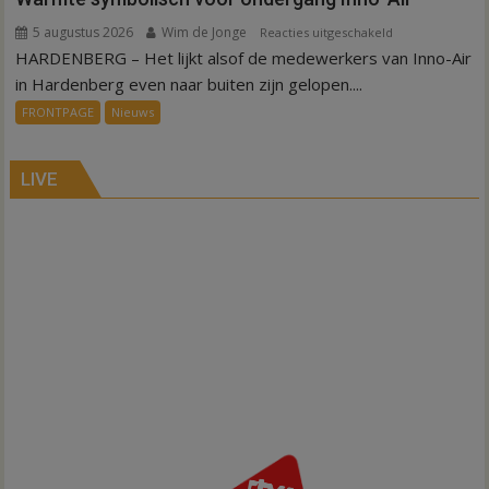
5 augustus 2026
Wim de Jonge
voor
Reacties uitgeschakeld
HARDENBERG – Het lijkt alsof de medewerkers van Inno-Air
Warmte
symbolisch
in Hardenberg even naar buiten zijn gelopen....
voor
FRONTPAGE
Nieuws
ondergang
Inno-
Air
LIVE