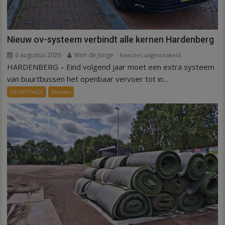
Nieuw ov-systeem verbindt alle kernen Hardenberg
6 augustus 2026
Wim de Jonge
voor
Reacties uitgeschakeld
HARDENBERG – Eind volgend jaar moet een extra systeem
Nieuw
ov-
van buurtbussen het openbaar vervoer tot in...
systeem
FRONTPAGE
Nieuws
verbindt
alle
kernen
Hardenberg