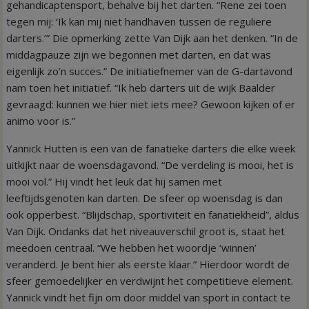
gehandicaptensport, behalve bij het darten. “Rene zei toen
tegen mij: ‘Ik kan mij niet handhaven tussen de reguliere
darters.’” Die opmerking zette Van Dijk aan het denken. “In de
middagpauze zijn we begonnen met darten, en dat was
eigenlijk zo’n succes.” De initiatiefnemer van de G-dartavond
nam toen het initiatief. “Ik heb darters uit de wijk Baalder
gevraagd: kunnen we hier niet iets mee? Gewoon kijken of er
animo voor is.”
Yannick Hutten is een van de fanatieke darters die elke week
uitkijkt naar de woensdagavond. “De verdeling is mooi, het is
mooi vol.” Hij vindt het leuk dat hij samen met
leeftijdsgenoten kan darten. De sfeer op woensdag is dan
ook opperbest. “Blijdschap, sportiviteit en fanatiekheid”, aldus
Van Dijk. Ondanks dat het niveauverschil groot is, staat het
meedoen centraal. “We hebben het woordje ‘winnen’
veranderd. Je bent hier als eerste klaar.” Hierdoor wordt de
sfeer gemoedelijker en verdwijnt het competitieve element.
Yannick vindt het fijn om door middel van sport in contact te