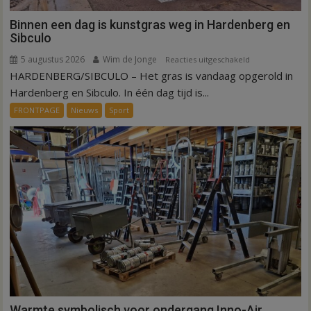
Binnen een dag is kunstgras weg in Hardenberg en
Sibculo
5 augustus 2026
Wim de Jonge
voor
Reacties uitgeschakeld
HARDENBERG/SIBCULO – Het gras is vandaag opgerold in
Binnen
een
Hardenberg en Sibculo. In één dag tijd is...
dag
FRONTPAGE
Nieuws
Sport
is
kunstgras
weg
in
Hardenberg
en
Sibculo
Warmte symbolisch voor ondergang Inno-Air