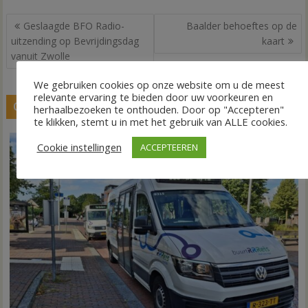
Bericht
Geslaagde BFO Radio-
Baalder behoeftes op de
navigatie
uitzending op Bevrijdingsdag
kaart
vanuit Zwolle
We gebruiken cookies op onze website om u de meest
relevante ervaring te bieden door uw voorkeuren en
GERELATEERDE BERICHTEN
herhaalbezoeken te onthouden. Door op "Accepteren"
te klikken, stemt u in met het gebruik van ALLE cookies.
Cookie instellingen
ACCEPTEEREN