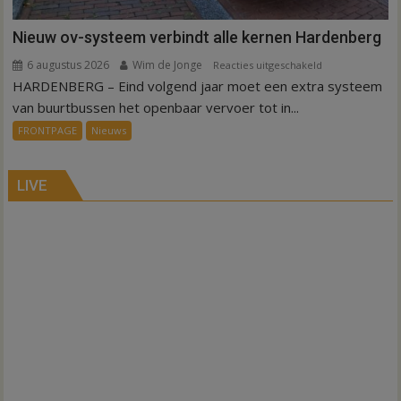
Nieuw ov-systeem verbindt alle kernen Hardenberg
6 augustus 2026
Wim de Jonge
voor
Reacties uitgeschakeld
HARDENBERG – Eind volgend jaar moet een extra systeem
Nieuw
ov-
van buurtbussen het openbaar vervoer tot in...
systeem
FRONTPAGE
Nieuws
verbindt
alle
kernen
LIVE
Hardenberg