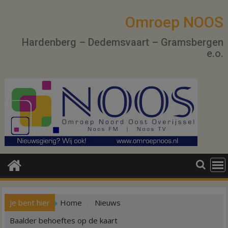
Ga
naar
Omroep NOOS
de
Hardenberg – Dedemsvaart – Gramsbergen
inhoud
e.o.
Je bent hier
Home
Nieuws
Baalder behoeftes op de kaart