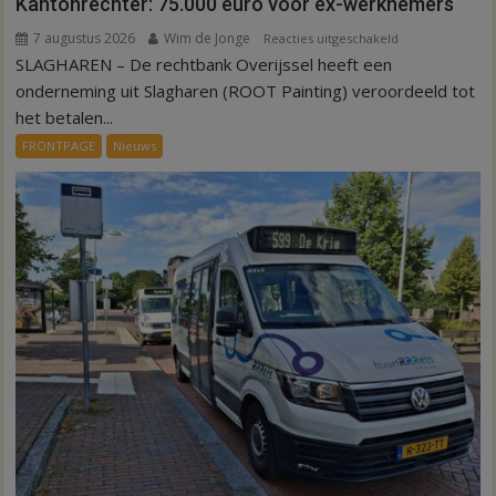
Kantonrechter: 75.000 euro voor ex-werknemers
7 augustus 2026
Wim de Jonge
voor
Reacties uitgeschakeld
SLAGHAREN – De rechtbank Overijssel heeft een
Kantonrechter:
75.000
onderneming uit Slagharen (ROOT Painting) veroordeeld tot
euro
het betalen...
voor
FRONTPAGE
Nieuws
ex-
werknemers