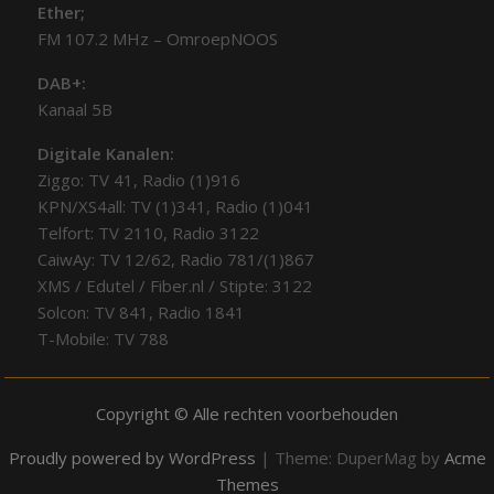
Ether;
FM 107.2 MHz – OmroepNOOS
DAB+:
Kanaal 5B
Digitale Kanalen:
Ziggo: TV 41, Radio (1)916
KPN/XS4all: TV (1)341, Radio (1)041
Telfort: TV 2110, Radio 3122
CaiwAy: TV 12/62, Radio 781/(1)867
XMS / Edutel / Fiber.nl / Stipte: 3122
Solcon: TV 841, Radio 1841
T-Mobile: TV 788
Copyright © Alle rechten voorbehouden
Proudly powered by WordPress
|
Theme: DuperMag by
Acme
Themes