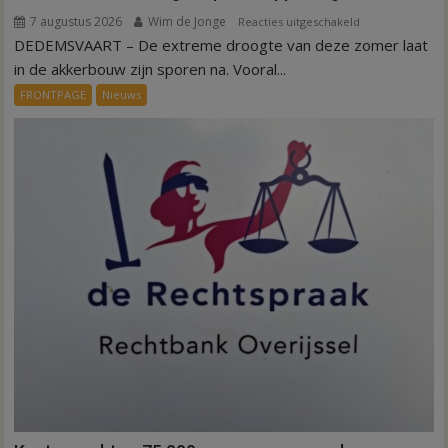
7 augustus 2026
Wim de Jonge
voor
Reacties uitgeschakeld
DEDEMSVAART – De extreme droogte van deze zomer laat
VIDEO
Invloed
in de akkerbouw zijn sporen na. Vooral...
droogte
FRONTPAGE
Nieuws
op
aardappeloogst