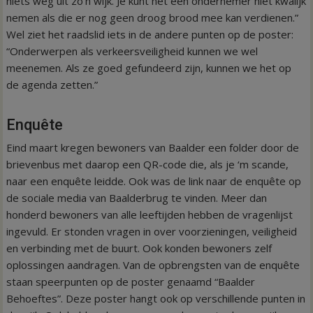
niets weg uit zo’n wijk. Je kunt het een ondernemer niet kwalijk
nemen als die er nog geen droog brood mee kan verdienen.”
Wel ziet het raadslid iets in de andere punten op de poster:
“Onderwerpen als verkeersveiligheid kunnen we wel
meenemen. Als ze goed gefundeerd zijn, kunnen we het op
de agenda zetten.”
Enquête
Eind maart kregen bewoners van Baalder een folder door de
brievenbus met daarop een QR-code die, als je ‘m scande,
naar een enquête leidde. Ook was de link naar de enquête op
de sociale media van Baalderbrug te vinden. Meer dan
honderd bewoners van alle leeftijden hebben de vragenlijst
ingevuld. Er stonden vragen in over voorzieningen, veiligheid
en verbinding met de buurt. Ook konden bewoners zelf
oplossingen aandragen. Van de opbrengsten van de enquête
staan speerpunten op de poster genaamd “Baalder
Behoeftes”. Deze poster hangt ook op verschillende punten in