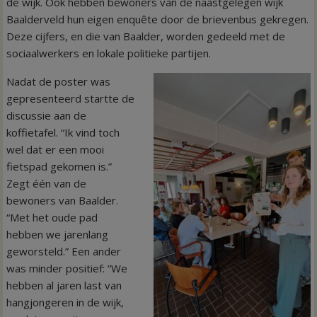
de wijk. Ook hebben bewoners van de naastgelegen wijk
Baalderveld hun eigen enquête door de brievenbus gekregen.
Deze cijfers, en die van Baalder, worden gedeeld met de
sociaalwerkers en lokale politieke partijen.
Nadat de poster was
gepresenteerd startte de
discussie aan de
koffietafel. “Ik vind toch
wel dat er een mooi
fietspad gekomen is.”
Zegt één van de
bewoners van Baalder.
“Met het oude pad
hebben we jarenlang
geworsteld.” Een ander
was minder positief: “We
hebben al jaren last van
hangjongeren in de wijk,