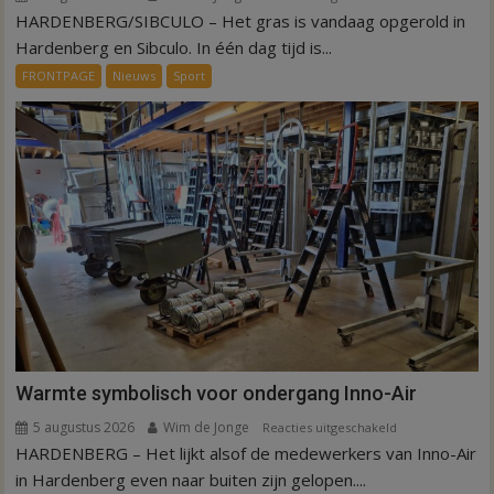
HARDENBERG/SIBCULO – Het gras is vandaag opgerold in
Binnen
een
Hardenberg en Sibculo. In één dag tijd is...
dag
FRONTPAGE
Nieuws
Sport
is
kunstgras
weg
in
Hardenberg
en
Sibculo
Warmte symbolisch voor ondergang Inno-Air
5 augustus 2026
Wim de Jonge
voor
Reacties uitgeschakeld
HARDENBERG – Het lijkt alsof de medewerkers van Inno-Air
Warmte
symbolisch
in Hardenberg even naar buiten zijn gelopen....