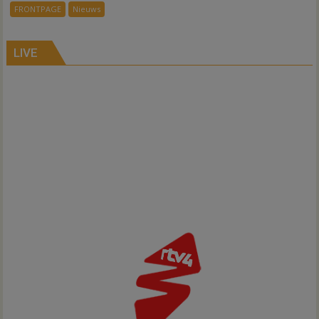
voor
FRONTPAGE
Nieuws
ondergang
Inno-
Air
LIVE