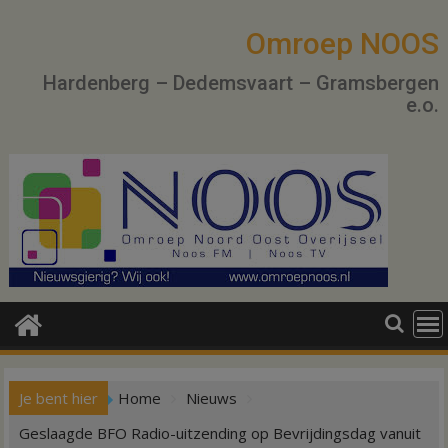
Ga
naar
Omroep NOOS
de
Hardenberg – Dedemsvaart – Gramsbergen
inhoud
e.o.
Je bent hier
Home
Nieuws
Geslaagde BFO Radio-uitzending op Bevrijdingsdag vanuit