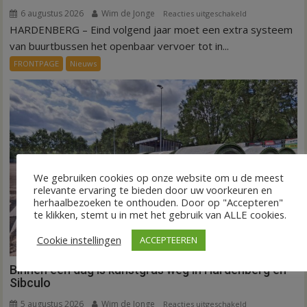
6 augustus 2026
Wim de Jonge
voor
Reacties uitgeschakeld
HARDENBERG – Eind volgend jaar moet een extra systeem
Nieuw
ov-
van buurtbussen het openbaar vervoer tot in...
systeem
FRONTPAGE
Nieuws
verbindt
alle
kernen
Hardenberg
We gebruiken cookies op onze website om u de meest
relevante ervaring te bieden door uw voorkeuren en
herhaalbezoeken te onthouden. Door op "Accepteren"
te klikken, stemt u in met het gebruik van ALLE cookies.
Cookie instellingen
ACCEPTEEREN
Binnen een dag is kunstgras weg in Hardenberg en
Sibculo
5 augustus 2026
Wim de Jonge
voor
Reacties uitgeschakeld