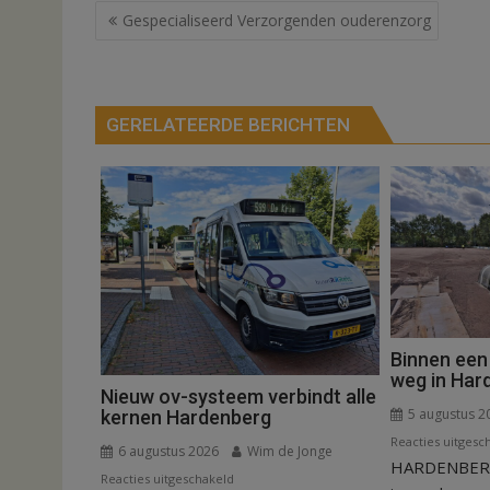
Bericht
Gespecialiseerd Verzorgenden ouderenzorg
navigatie
GERELATEERDE BERICHTEN
Binnen een
weg in Har
Nieuw ov-systeem verbindt alle
5 augustus 2
kernen Hardenberg
Reacties uitgesc
6 augustus 2026
Wim de Jonge
HARDENBERG
voor
Reacties uitgeschakeld