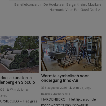
Benefietconcert in De Hoeksteen Bergentheim: Muzikale
Harmonie Voor Een Goed Doel
Warmte symbolisch voor
 dag is kunstgras
ondergang Inno-Air
denberg en Sibculo
5 augustus 2026
Wim de Jonge
026
Wim de Jonge
voor
Reacties uitgeschakeld
voor
hakeld
HARDENBERG – Het lijkt alsof de
Warmte
/SIBCULO – Het gras
Binnen
symbolisch
medewerkers van Inno-Air in
een