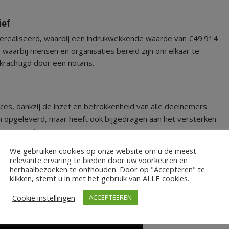
ief
erealiseerd, waarbij een indrukwekkende waarde van €49.914
t, waarbij mensen en organisaties bereid zijn om elkaar te
rachtigd door een notaris.
s, dankzij de inzet en betrokkenheid van alle deelnemers.
n opgeleverd, maar heeft ook bijgedragen aan het versterken
 organisaties.
We gebruiken cookies op onze website om u de meest
komst
relevante ervaring te bieden door uw voorkeuren en
herhaalbezoeken te onthouden. Door op "Accepteren" te
n kijkt uit naar de vruchten die de gemaakte matches zullen
klikken, stemt u in met het gebruik van ALLE cookies.
i: “Samen kunnen we nog veel meer bereiken!”
Cookie instellingen
ACCEPTEEREN