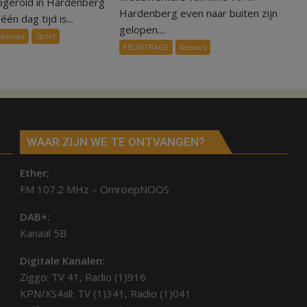
pgerold in Hardenberg
voor
Hardenberg even naar buiten zijn
dag
één dag tijd is...
ondergang
gelopen....
is
Nieuws
Sport
Inno-
kunstgras
FRONTPAGE
Nieuws
Air
weg
in
Hardenberg
en
Sibculo
WAAR ZIJN WE TE ONTVANGEN?
Ether;
FM 107.2 MHz – OmroepNOOS
DAB+:
Kanaal 5B
Digitale Kanalen:
Ziggo: TV 41, Radio (1)916
KPN/XS4all: TV (1)341, Radio (1)041