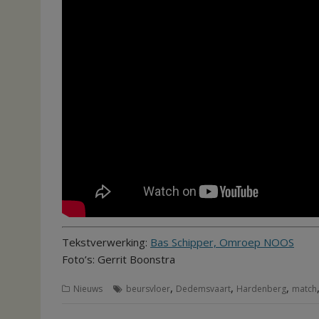
Tekstverwerking:
Bas Schipper, Omroep NOOS
Foto’s: Gerrit Boonstra
,
,
,
Nieuws
beursvloer
Dedemsvaart
Hardenberg
match