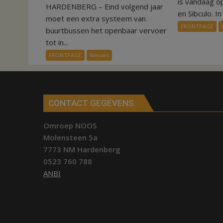
is vandaag o
HARDENBERG – Eind volgend jaar
Nieuw
en Sibculo. In 
ov-
moet een extra systeem van
FRONTPAGE
systeem
buurtbussen het openbaar vervoer
verbindt
tot in...
alle
FRONTPAGE
Nieuws
kernen
Hardenberg
CONTACT GEGEVENS
Omroep NOOS
Molensteen 5a
7773 NM Hardenberg
0523 760 788
ANBI