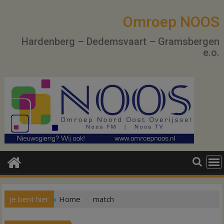
Ga
naar
Omroep NOOS
de
Hardenberg – Dedemsvaart – Gramsbergen
inhoud
e.o.
Je bent hier
Home
match