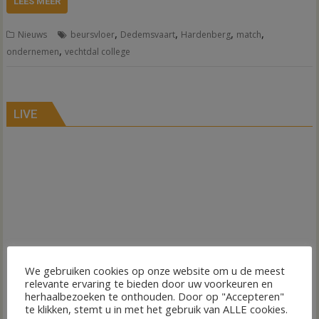
LEES MEER
,
,
,
,
Nieuws
beursvloer
Dedemsvaart
Hardenberg
match
,
ondernemen
vechtdal college
LIVE
We gebruiken cookies op onze website om u de meest
relevante ervaring te bieden door uw voorkeuren en
herhaalbezoeken te onthouden. Door op "Accepteren"
te klikken, stemt u in met het gebruik van ALLE cookies.