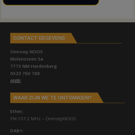
CONTACT GEGEVENS
Omroep NOOS
Molensteen 5a
7773 NM Hardenberg
0523 760 788
ANBI
WAAR ZIJN WE TE ONTVANGEN?
Ether;
FM 107.2 MHz – OmroepNOOS
DAB+: