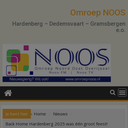
Ga
naar
Omroep NOOS
de
Hardenberg – Dedemsvaart – Gramsbergen
inhoud
e.o.
Je bent hier
Home
Nieuws
Back Home Hardenberg 2025 was één groot feest!