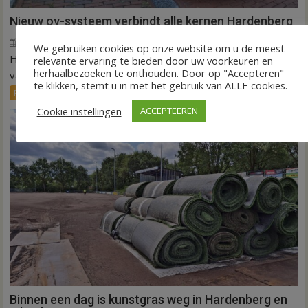
Nieuw ov-systeem verbindt alle kernen Hardenberg
6 augustus 2026
Wim de Jonge
voor
Reacties uitgeschakeld
We gebruiken cookies op onze website om u de meest
HARDENBERG – Eind volgend jaar moet een extra systeem
Nieuw
relevante ervaring te bieden door uw voorkeuren en
herhaalbezoeken te onthouden. Door op "Accepteren"
ov-
van buurtbussen het openbaar vervoer tot in...
te klikken, stemt u in met het gebruik van ALLE cookies.
systeem
FRONTPAGE
Nieuws
verbindt
Cookie instellingen
ACCEPTEEREN
alle
kernen
Hardenberg
Binnen een dag is kunstgras weg in Hardenberg en