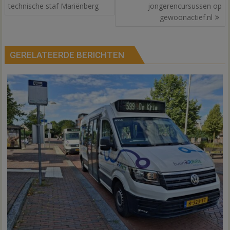
navigatie
technische staf Mariënberg
jongerencursussen op
gewoonactief.nl
GERELATEERDE BERICHTEN