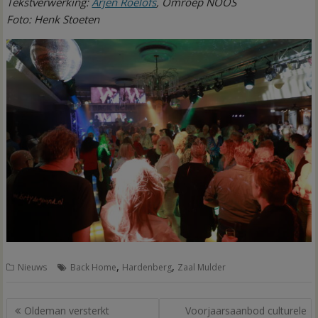
Tekstverwerking:
Arjen Roelofs
, Omroep NOOS
Foto: Henk Stoeten
,
,
Nieuws
Back Home
Hardenberg
Zaal Mulder
Bericht
Oldeman versterkt
Voorjaarsaanbod culturele