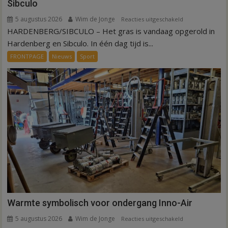
Sibculo
5 augustus 2026
Wim de Jonge
voor
Reacties uitgeschakeld
HARDENBERG/SIBCULO – Het gras is vandaag opgerold in
Binnen
een
Hardenberg en Sibculo. In één dag tijd is...
dag
FRONTPAGE
Nieuws
Sport
is
kunstgras
weg
in
Hardenberg
en
Sibculo
Warmte symbolisch voor ondergang Inno-Air
5 augustus 2026
Wim de Jonge
voor
Reacties uitgeschakeld