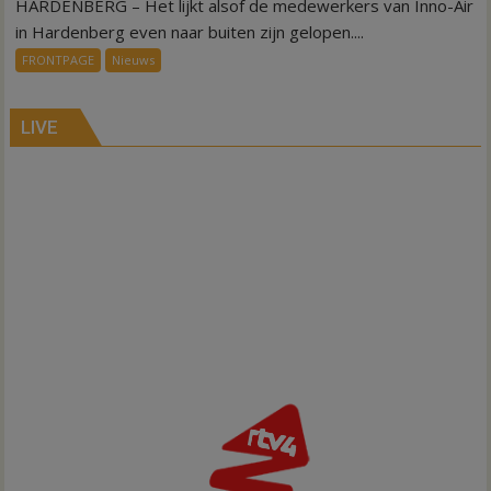
HARDENBERG – Het lijkt alsof de medewerkers van Inno-Air
Warmte
symbolisch
in Hardenberg even naar buiten zijn gelopen....
voor
FRONTPAGE
Nieuws
ondergang
Inno-
Air
LIVE