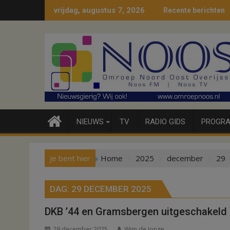
Ga
vrijdag, augustus 7, 2026
Recente berichten
naar
de
inhoud
NIEUWS
TV
RADIO GIDS
PROGRA
Je bent hier
Home
2025
december
29
DAG:
29 DECEMBER 2025
DKB ’44 en Gramsbergen uitgeschakeld
29 december 2025
Wim de Jonge