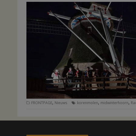
,
,
,
FRONTPAGE
Nieuws
korenmolen
midwinterhoorn
Ra