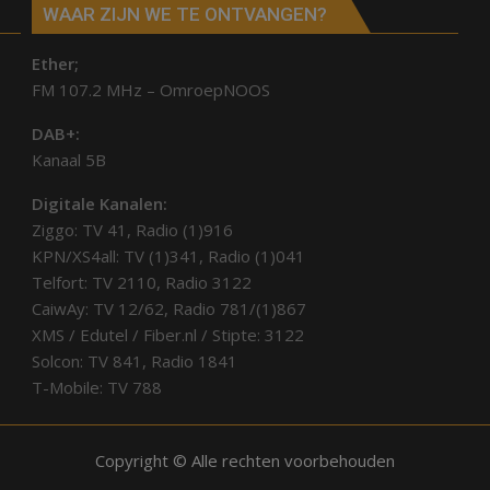
WAAR ZIJN WE TE ONTVANGEN?
Ether;
FM 107.2 MHz – OmroepNOOS
DAB+:
Kanaal 5B
Digitale Kanalen:
Ziggo: TV 41, Radio (1)916
KPN/XS4all: TV (1)341, Radio (1)041
Telfort: TV 2110, Radio 3122
CaiwAy: TV 12/62, Radio 781/(1)867
XMS / Edutel / Fiber.nl / Stipte: 3122
Solcon: TV 841, Radio 1841
T-Mobile: TV 788
Copyright © Alle rechten voorbehouden