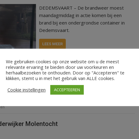
DEDEMSVAART – De brandweer moest
maandagmiddag in actie komen bij een
brand bij een ondergrondse container in
Dedemsvaart.
LEES MEER
We gebruiken cookies op onze website om u de meest
relevante ervaring te bieden door uw voorkeuren en
herhaalbezoeken te onthouden. Door op "Accepteren" te
klikken, stemt u in met het gebruik van ALLE cookies.
Cookie instellingen
ACCEPTEEREN
len
derwijker Molentocht