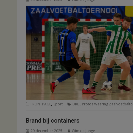
,
,
FRONTPAGE
Sport
DKB
Protos Weering Zaalvoetbalt
Brand bij containers
29 december 2025
Wim de Jonge