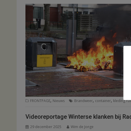
,
,
,
FRONTPAGE
Nieuws
Brandweer
container
kleding rui
Videoreportage Winterse klanken bij Ra
29 december 2025
Wim de Jonge