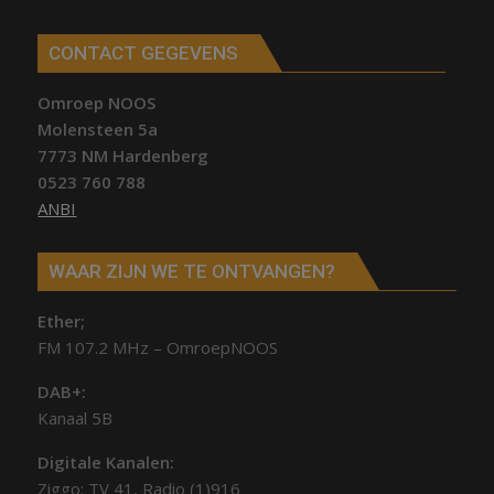
CONTACT GEGEVENS
Omroep NOOS
Molensteen 5a
7773 NM Hardenberg
0523 760 788
ANBI
WAAR ZIJN WE TE ONTVANGEN?
Ether;
FM 107.2 MHz – OmroepNOOS
DAB+:
Kanaal 5B
Digitale Kanalen:
Ziggo: TV 41, Radio (1)916