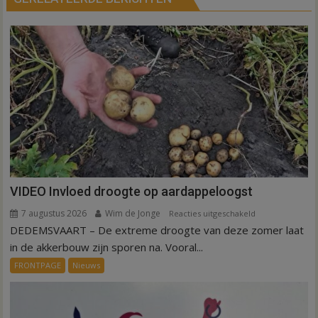
VIDEO Invloed droogte op aardappeloogst
7 augustus 2026
Wim de Jonge
voor
Reacties uitgeschakeld
DEDEMSVAART – De extreme droogte van deze zomer laat
VIDEO
Invloed
in de akkerbouw zijn sporen na. Vooral...
droogte
FRONTPAGE
Nieuws
op
aardappeloogst