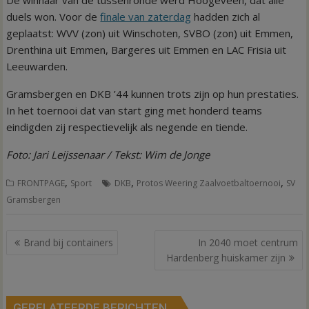
De winnaar van de tussenronde werd Hoogeveen, dat alle
duels won. Voor de
finale van zaterdag
hadden zich al
geplaatst: WVV (zon) uit Winschoten, SVBO (zon) uit Emmen,
Drenthina uit Emmen, Bargeres uit Emmen en LAC Frisia uit
Leeuwarden.
Gramsbergen en DKB ’44 kunnen trots zijn op hun prestaties.
In het toernooi dat van start ging met honderd teams
eindigden zij respectievelijk als negende en tiende.
Foto: Jari Leijssenaar / Tekst: Wim de Jonge
,
,
,
FRONTPAGE
Sport
DKB
Protos Weering Zaalvoetbaltoernooi
SV
Gramsbergen
Bericht
Brand bij containers
In 2040 moet centrum
navigatie
Hardenberg huiskamer zijn
GERELATEERDE BERICHTEN