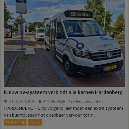
Nieuw ov-systeem verbindt alle kernen Hardenberg
6 augustus 2026
Wim de Jonge
voor
Reacties uitgeschakeld
HARDENBERG – Eind volgend jaar moet een extra systeem
Nieuw
ov-
van buurtbussen het openbaar vervoer tot in...
systeem
FRONTPAGE
Nieuws
verbindt