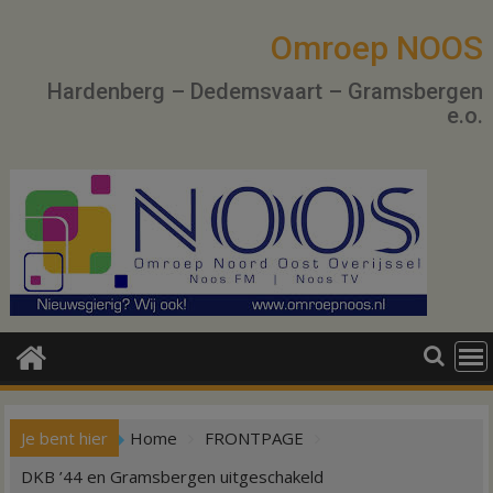
Ga
naar
Omroep NOOS
de
Hardenberg – Dedemsvaart – Gramsbergen
inhoud
e.o.
Je bent hier
Home
FRONTPAGE
DKB ’44 en Gramsbergen uitgeschakeld