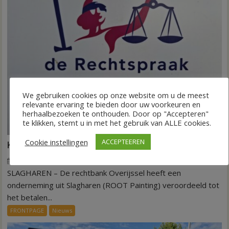
We gebruiken cookies op onze website om u de meest
relevante ervaring te bieden door uw voorkeuren en
herhaalbezoeken te onthouden. Door op "Accepteren"
te klikken, stemt u in met het gebruik van ALLE cookies.
Cookie instellingen
ACCEPTEEREN
Kantonrechter: 75.000 euro voor ex-werknemers
7 augustus 2026
Wim de Jonge
voor
Reacties uitgeschakeld
SLAGHAREN – De rechtbank Overijssel heeft een
Kantonrechter:
75.000
onderneming uit Slagharen (ROOT Painting) veroordeeld tot
euro
het betalen...
voor
FRONTPAGE
Nieuws
ex-
werknemers