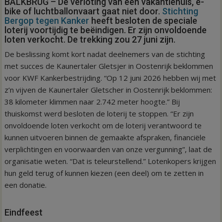
BALKBRUG – De verloting van een vakantiehuis, e-
bike of luchtballonvaart gaat niet door.
Stichting
Bergop tegen Kanker
heeft besloten de speciale
loterij voortijdig te beëindigen. Er zijn onvoldoende
loten verkocht. De trekking zou 27 juni zijn.
De beslissing komt kort nadat deelnemers van de stichting
met succes de Kaunertaler Gletsjer in Oostenrijk beklommen
voor KWF Kankerbestrijding. “Op 12 juni 2026 hebben wij met
z’n vijven de Kaunertaler Gletscher in Oostenrijk beklommen:
38 kilometer klimmen naar 2.742 meter hoogte.” Bij
thuiskomst werd besloten de loterij te stoppen. “Er zijn
onvoldoende loten verkocht om de loterij verantwoord te
kunnen uitvoeren binnen de gemaakte afspraken, financiële
verplichtingen en voorwaarden van onze vergunning”, laat de
organisatie weten. “Dat is teleurstellend.” Lotenkopers krijgen
hun geld terug of kunnen kiezen (een deel) om te zetten in
een donatie.
Eindfeest