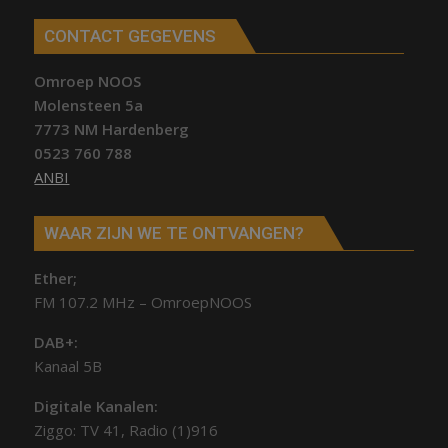
CONTACT GEGEVENS
Omroep NOOS
Molensteen 5a
7773 NM Hardenberg
0523 760 788
ANBI
WAAR ZIJN WE TE ONTVANGEN?
Ether;
FM 107.2 MHz – OmroepNOOS
DAB+:
Kanaal 5B
Digitale Kanalen:
Ziggo: TV 41, Radio (1)916