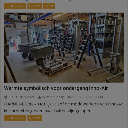
dag
FRONTPAGE
Nieuws
Sport
is
kunstgras
weg
in
Hardenberg
en
Sibculo
Warmte symbolisch voor ondergang Inno-Air
5 augustus 2026
Wim de Jonge
voor
Reacties uitgeschakeld
HARDENBERG – Het lijkt alsof de medewerkers van Inno-Air
Warmte
symbolisch
in Hardenberg even naar buiten zijn gelopen....
voor
FRONTPAGE
Nieuws
ondergang