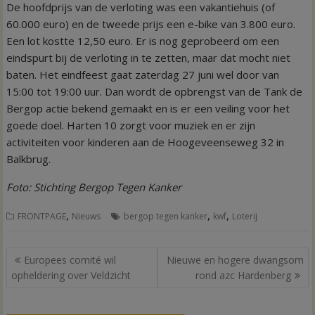
De hoofdprijs van de verloting was een vakantiehuis (of
60.000 euro) en de tweede prijs een e-bike van 3.800 euro.
Een lot kostte 12,50 euro. Er is nog geprobeerd om een
eindspurt bij de verloting in te zetten, maar dat mocht niet
baten. Het eindfeest gaat zaterdag 27 juni wel door van
15:00 tot 19:00 uur. Dan wordt de opbrengst van de Tank de
Bergop actie bekend gemaakt en is er een veiling voor het
goede doel. Harten 10 zorgt voor muziek en er zijn
activiteiten voor kinderen aan de Hoogeveenseweg 32 in
Balkbrug.
Foto: Stichting Bergop Tegen Kanker
,
,
,
FRONTPAGE
Nieuws
bergop tegen kanker
kwf
Loterij
Bericht
Europees comité wil
Nieuwe en hogere dwangsom
navigatie
opheldering over Veldzicht
rond azc Hardenberg