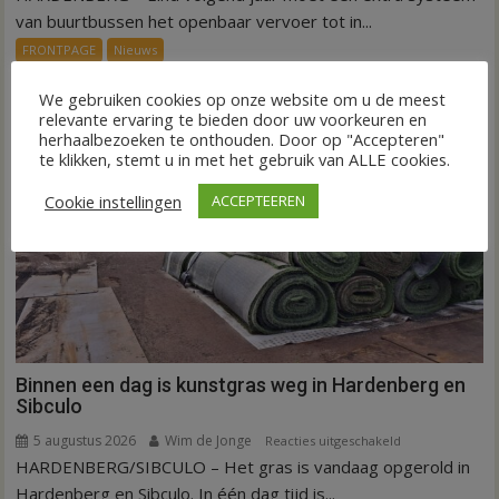
ov-
van buurtbussen het openbaar vervoer tot in...
systeem
FRONTPAGE
Nieuws
verbindt
alle
We gebruiken cookies op onze website om u de meest
kernen
relevante ervaring te bieden door uw voorkeuren en
herhaalbezoeken te onthouden. Door op "Accepteren"
Hardenberg
te klikken, stemt u in met het gebruik van ALLE cookies.
Cookie instellingen
ACCEPTEEREN
Binnen een dag is kunstgras weg in Hardenberg en
Sibculo
5 augustus 2026
Wim de Jonge
voor
Reacties uitgeschakeld
HARDENBERG/SIBCULO – Het gras is vandaag opgerold in
Binnen
een
Hardenberg en Sibculo. In één dag tijd is...