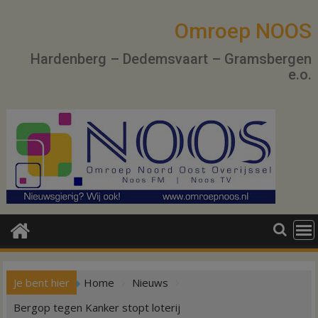
Ga
naar
Omroep NOOS
de
Hardenberg – Dedemsvaart – Gramsbergen
inhoud
e.o.
Je bent hier
Home
Nieuws
Bergop tegen Kanker stopt loterij