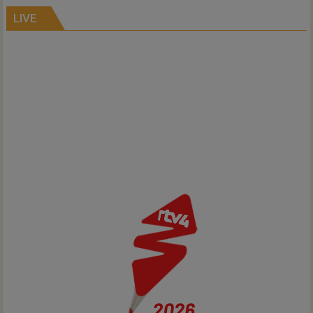
Inno-
Air
LIVE