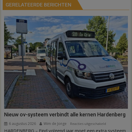
GERELATEERDE BERICHTEN
Nieuw ov-systeem verbindt alle kernen Hardenberg
6 augustus 2026
Wim de Jonge
voor
Reacties uitgeschakeld
HARDENBERG – Eind volgend jaar moet een extra systeem
Nieuw