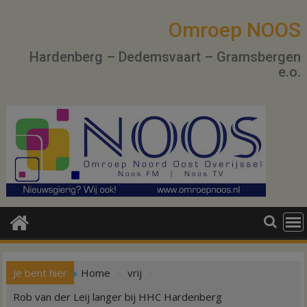
Ga
naar
Omroep NOOS
de
Hardenberg – Dedemsvaart – Gramsbergen
inhoud
e.o.
Je bent hier
Home
vrij
Rob van der Leij langer bij HHC Hardenberg