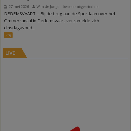
27 mei 2026
Wim de Jonge
voor
Reacties uitgeschakeld
DEDEMSVAART – Bij de brug aan de Sportlaan over het
Verkoeling
in
Ommerkanaal in Dedemsvaart verzamelde zich
Ommerkanaal
dinsdagavond...
vrij
LIVE