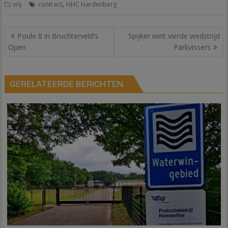
,
vrij
contract
HHC Hardenberg
Bericht
Poule 8 in Bruchterveld’s
Spijker wint vierde wedstrijd
navigatie
Open
Parkvissers
GERELATEERDE BERICHTEN