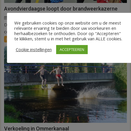
Avondvierdaagse loopt door brandweerkazerne
10 juni 2026
Wim de Jonge
voor
Reacties uitgeschakeld
We gebruiken cookies op onze website om u de meest
DEDEMSVAART – Een bezoek aan de brandweer, een
Avondvierdaagse
relevante ervaring te bieden door uw voorkeuren en
loopt
concert van Jubal Jeugdorkest en vijf tot tien...
herhaalbezoeken te onthouden. Door op "Accepteren"
door
te klikken, stemt u in met het gebruik van ALLE cookies.
FRONTPAGE
Nieuws
vrij
brandweerkazerne
Cookie instellingen
ACCEPTEEREN
Verkoeling in Ommerkanaal