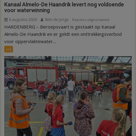
Kanaal Almelo-De Haandrik levert nog voldoende
voor waterwinning
6 augustus 2026
Wim de Jonge
voor
Reacties uitgeschakeld
HARDENBERG – Beroepsvaart is gestaakt op Kanaal
Kanaal
Almelo-
Almelo-De Haandrik en er geldt een onttrekkingsverbod
De
voor oppervlaktewater....
Haandrik
vrij
levert
nog
voldoende
voor
waterwinning