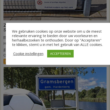
Zomerstop is tijd voor kunstgras in Hardenberg en
Sibculo
We gebruiken cookies op onze website om u de meest
relevante ervaring te bieden door uw voorkeuren en
3 juli 2026
Wim de Jonge
voor
Reacties uitgeschakeld
herhaalbezoeken te onthouden. Door op "Accepteren"
HARDENBERG/SIBCULO – In de zomerstop is het
Zomerstop
te klikken, stemt u in met het gebruik van ALLE cookies.
is
groeizaam weer voor kunstgras in Hardenberg en Sibculo.
Cookie instellingen
ACCEPTEEREN
tijd
Op...
voor
FRONTPAGE
Sport
kunstgras
in
Hardenberg
en
Sibculo