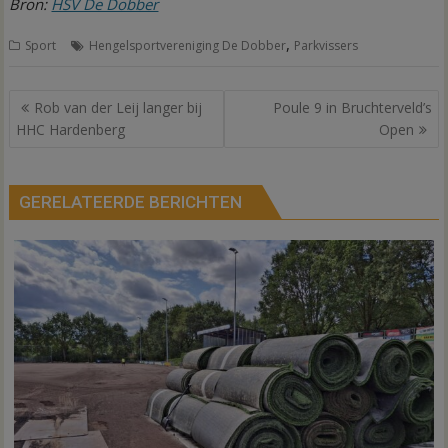
Bron:
HSV De Dobber
,
Sport
Hengelsportvereniging De Dobber
Parkvissers
Bericht
Rob van der Leij langer bij
Poule 9 in Bruchterveld’s
navigatie
HHC Hardenberg
Open
GERELATEERDE BERICHTEN