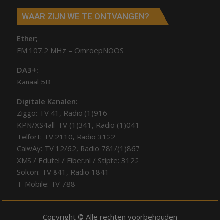
WAAR ZIJN WE TE ONTVANGEN?
Ether;
FM 107.2 MHz – OmroepNOOS
DAB+:
Kanaal 5B
Digitale Kanalen:
Ziggo: TV 41, Radio (1)916
KPN/XS4all: TV (1)341, Radio (1)041
Telfort: TV 2110, Radio 3122
CaiwAy: TV 12/62, Radio 781/(1)867
XMS / Edutel / Fiber.nl / Stipte: 3122
Solcon: TV 841, Radio 1841
T-Mobile: TV 788
Copyright © Alle rechten voorbehouden