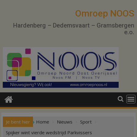
Ga
naar
Omroep NOOS
de
Hardenberg – Dedemsvaart – Gramsbergen
inhoud
e.o.
Je bent hier
Home
Nieuws
Sport
Spijker wint vierde wedstrijd Parkvissers