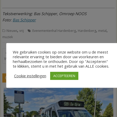
Tekstverwerking: Bas Schipper, Omroep NOOS
Foto:
Bas Schipper
,
,
,
,
Nieuws
vrij
Evenementenhal Hardenberg
Hardenberg
metal
muziek
Bericht
We gebruiken cookies op onze website om u de meest
Herdenking Joods
Weerbericht door Kevin van
relevante ervaring te bieden door uw voorkeuren en
navigatie
Werkkamp Molengoot
Dorp
herhaalbezoeken te onthouden. Door op "Accepteren"
te klikken, stemt u in met het gebruik van ALLE cookies.
Cookie instellingen
ACCEPTEEREN
GERELATEERDE BERICHTEN