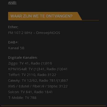
ANBI
WAAR ZIJN WE TE ONTVANGEN?
Ether;
FM 107.2 MHz – OmroepNOOS
DAB+:
Kanaal 5B
Digitale Kanalen:
Ziggo: TV 41, Radio (1)916
KPN/XS4all: TV (1)341, Radio (1)041
Telfort: TV 2110, Radio 3122
CaiwAy: TV 12/62, Radio 781/(1)867
XMS / Edutel / Fiber.nl / Stipte: 3122
Solcon: TV 841, Radio 1841
T-Mobile: TV 788