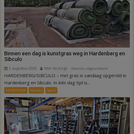
Binnen een dag is kunstgras weg in Hardenberg en
Sibculo
5 augustus 2026
Wim de Jonge
voor
Reacties uitgeschakeld
HARDENBERG/SIBCULO – Het gras is vandaag opgerold in
Binnen
een
Hardenberg en Sibculo. In één dag tijd is...
dag
FRONTPAGE
Nieuws
Sport
is
kunstgras
weg
in
Hardenberg
en
Sibculo