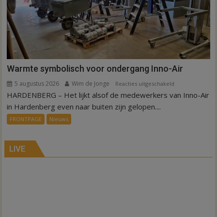
Warmte symbolisch voor ondergang Inno-Air
5 augustus 2026
Wim de Jonge
voor
Reacties uitgeschakeld
HARDENBERG – Het lijkt alsof de medewerkers van Inno-Air
Warmte
symbolisch
in Hardenberg even naar buiten zijn gelopen....
voor
FRONTPAGE
Nieuws
ondergang
Inno-
Air
LIVE