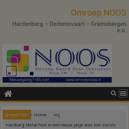
Ga
naar
Omroep NOOS
de
Hardenberg – Dedemsvaart – Gramsbergen
inhoud
e.o.
Je bent hier
Home
vrij
Harnbarg Metal Fest in een nieuw jasje was een succes