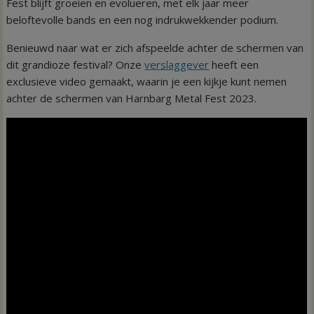
Fest blijft groeien en evolueren, met elk jaar meer
beloftevolle bands en een nog indrukwekkender podium.
Benieuwd naar wat er zich afspeelde achter de schermen van
dit grandioze festival? Onze
verslaggever
heeft een
exclusieve video gemaakt, waarin je een kijkje kunt nemen
achter de schermen van Harnbarg Metal Fest 2023.