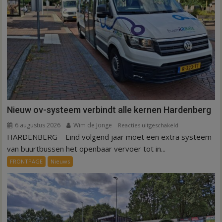
Nieuw ov-systeem verbindt alle kernen Hardenberg
6 augustus 2026
Wim de Jonge
voor
Reacties uitgeschakeld
HARDENBERG – Eind volgend jaar moet een extra systeem
Nieuw
ov-
van buurtbussen het openbaar vervoer tot in...
systeem
FRONTPAGE
Nieuws
verbindt
alle
kernen
Hardenberg