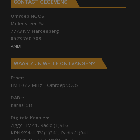
CONTACT GEGEVENS
Omroep NOOS
Molensteen 5a
7773 NM Hardenberg
0523 760 788
ANBI
WAAR ZIJN WE TE ONTVANGEN?
Ether;
FM 107.2 MHz – OmroepNOOS
DAB+:
Kanaal 5B
Digitale Kanalen:
Ziggo: TV 41, Radio (1)916
KPN/XS4all: TV (1)341, Radio (1)041