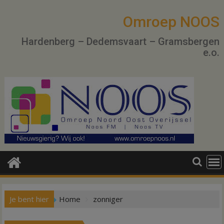
Ga
naar
Omroep NOOS
de
Hardenberg – Dedemsvaart – Gramsbergen
inhoud
e.o.
Je bent hier
Home
zonniger