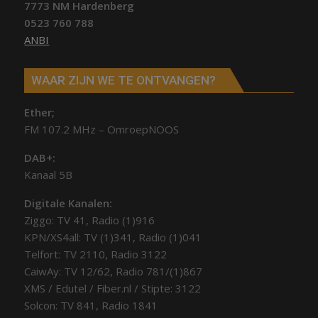
7773 NM Hardenberg
0523 760 788
ANBI
WAAR ZIJN WE TE ONTVANGEN?
Ether;
FM 107.2 MHz – OmroepNOOS
DAB+:
Kanaal 5B
Digitale Kanalen:
Ziggo: TV 41, Radio (1)916
KPN/XS4all: TV (1)341, Radio (1)041
Telfort: TV 2110, Radio 3122
CaiwAy: TV 12/62, Radio 781/(1)867
XMS / Edutel / Fiber.nl / Stipte: 3122
Solcon: TV 841, Radio 1841