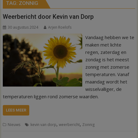
TAG:
ZONNIG
Weerbericht door Kevin van Dorp
30 augustus 2024
Arjen Roelofs
Vandaag hebben we te
maken met lichte
regen, zaterdag en
zondag is het meest
zonnig met zomerse
temperaturen. Vanaf
maandag wordt het
wisselvalliger, de
temperaturen liggen rond zomerse waarden.
LEES MEER
,
,
Nieuws
kevin van dorp
weerbericht
Zonnig