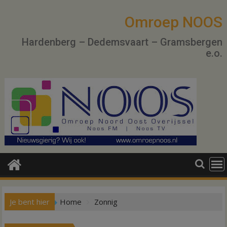
Ga
naar
Omroep NOOS
de
Hardenberg – Dedemsvaart – Gramsbergen
inhoud
e.o.
Je bent hier
Home
Zonnig