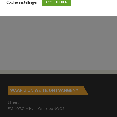
Cookie instellingen
ACCEPTEEREN
WAAR ZIJN WE TE ONTVANGEN?
Ether;
FM 107.2 MHz – OmroepNOOS