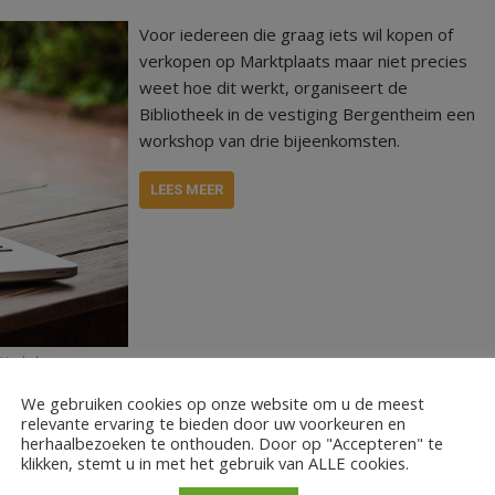
Voor iedereen die graag iets wil kopen of
verkopen op Marktplaats maar niet precies
weet hoe dit werkt, organiseert de
Bibliotheek in de vestiging Bergentheim een
workshop van drie bijeenkomsten.
LEES MEER
Workshop
We gebruiken cookies op onze website om u de meest
relevante ervaring te bieden door uw voorkeuren en
herhaalbezoeken te onthouden. Door op "Accepteren" te
klikken, stemt u in met het gebruik van ALLE cookies.