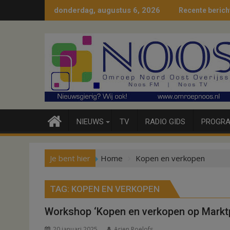
Ga
donderdag, augustus 6, 2026
Recente berich
naar
de
inhoud
NIEUWS
TV
RADIO GIDS
PROGRA
Je bent hier
Home
Kopen en verkopen
TAG:
KOPEN EN VERKOPEN
Workshop ‘Kopen en verkopen op Marktp
20 januari 2025
Arjen Roelofs