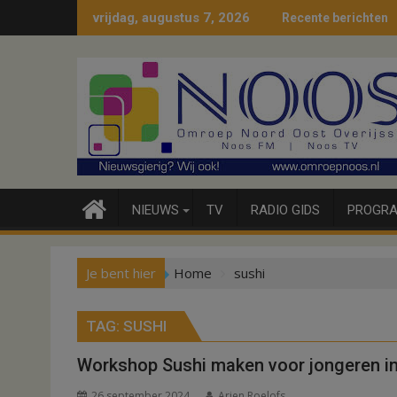
Ga
vrijdag, augustus 7, 2026
Recente berichten
naar
de
inhoud
NIEUWS
TV
RADIO GIDS
PROGRA
Je bent hier
Home
sushi
TAG:
SUSHI
Workshop Sushi maken voor jongeren i
26 september 2024
Arjen Roelofs