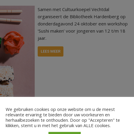
Samen met Cultuurkoepel Vechtdal
organiseert de Bibliotheek Hardenberg op
donderdagavond 24 oktober een workshop
‘Sushi maken’ voor jongeren van 12 t/m 18
jaar.
LEES MEER
We gebruiken cookies op onze website om u de meest
relevante ervaring te bieden door uw voorkeuren en
herhaalbezoeken te onthouden. Door op "Accepteren" te
klikken, stemt u in met het gebruik van ALLE cookies.