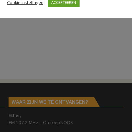
Cookie instellingen
ACCEPTEEREN
WAAR ZIJN WE TE ONTVANGEN?
Ether;
FM 107.2 MHz – OmroepNOOS