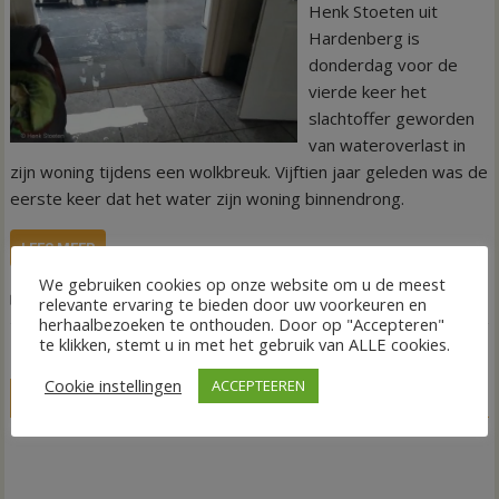
Henk Stoeten uit
Hardenberg is
donderdag voor de
vierde keer het
slachtoffer geworden
van wateroverlast in
zijn woning tijdens een wolkbreuk. Vijftien jaar geleden was de
eerste keer dat het water zijn woning binnendrong.
LEES MEER
We gebruiken cookies op onze website om u de meest
,
,
Nieuws
Wateroverlast
Waterschade
Wolkbreuk
relevante ervaring te bieden door uw voorkeuren en
herhaalbezoeken te onthouden. Door op "Accepteren"
te klikken, stemt u in met het gebruik van ALLE cookies.
Cookie instellingen
ACCEPTEEREN
LIVE