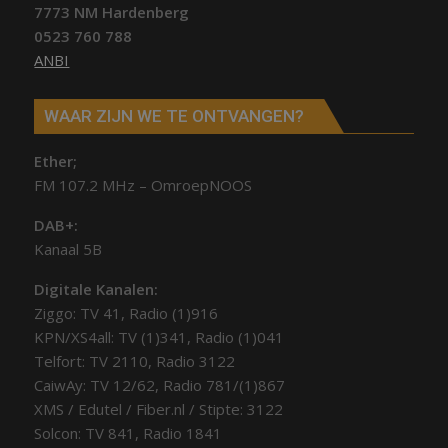
7773 NM Hardenberg
0523 760 788
ANBI
WAAR ZIJN WE TE ONTVANGEN?
Ether;
FM 107.2 MHz – OmroepNOOS
DAB+:
Kanaal 5B
Digitale Kanalen:
Ziggo: TV 41, Radio (1)916
KPN/XS4all: TV (1)341, Radio (1)041
Telfort: TV 2110, Radio 3122
CaiwAy: TV 12/62, Radio 781/(1)867
XMS / Edutel / Fiber.nl / Stipte: 3122
Solcon: TV 841, Radio 1841