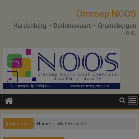
Ga
naar
Omroep NOOS
de
Hardenberg – Dedemsvaart – Gramsbergen
inhoud
e.o.
Je bent hier
Home
Waterschade