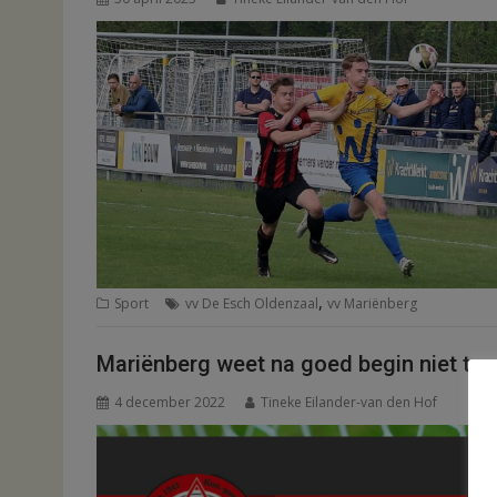
,
Sport
vv De Esch Oldenzaal
vv Mariënberg
Mariënberg weet na goed begin niet te 
4 december 2022
Tineke Eilander-van den Hof