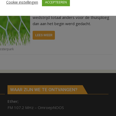
Cookie instellingen
ACCEPTEEREN
een wedstrijd die al snel met voorsprong
begon voor thuisploeg. Toch eindigde de
wedstrijd totaal anders voor de thuisploeg
dan aan het begin werd gedacht.
LEES MEER
esterpark
WAAR ZIJN WE TE ONTVANGEN?
Ether;
FM 107.2 MHz – OmroepNOOS