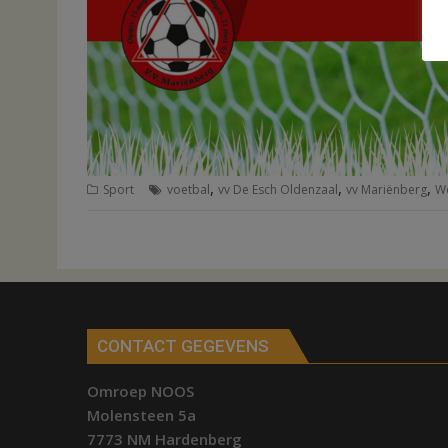
,
,
,
Sport
voetbal
vv De Esch Oldenzaal
vv Mariënberg
W
CONTACT GEGEVENS
Omroep NOOS
Molensteen 5a
7773 NM Hardenberg