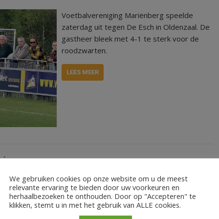
Voetbalvereniging Mariënberg speelde
zaterdag uit tegen De Esch in Oldenzaal. De
gastheer bleek met 4-1 te sterk voor de
roodzwarten.
LEES MEER
winnen
We gebruiken cookies op onze website om u de meest
relevante ervaring te bieden door uw voorkeuren en
VV Mariënberg speelde zaterdag 3
herhaalbezoeken te onthouden. Door op "Accepteren" te
klikken, stemt u in met het gebruik van ALLE cookies.
december tegen De Esch uit Oldenzaal. Op
een waterkoud Westerpark ontspon zich