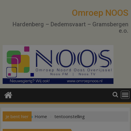
Ga
naar
Omroep NOOS
de
Hardenberg – Dedemsvaart – Gramsbergen
inhoud
e.o.
Je bent hier
Home
tentoonstelling