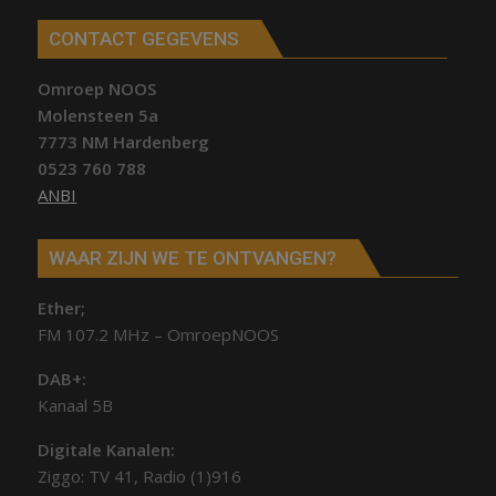
CONTACT GEGEVENS
Omroep NOOS
Molensteen 5a
7773 NM Hardenberg
0523 760 788
ANBI
WAAR ZIJN WE TE ONTVANGEN?
Ether;
FM 107.2 MHz – OmroepNOOS
DAB+:
Kanaal 5B
Digitale Kanalen:
Ziggo: TV 41, Radio (1)916