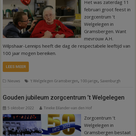
Het was zaterdag 11
februari groot feest in
zorgcentrum ’t
Welgelegen in
Gramsbergen. Want
mevrouw A.H.
Wilpshaar-Lennips heeft die dag de respectabele leeftijd van
100 jaar mogen bereiken.
LEES MEER
,
,
Nieuws
't Welgelegen Gramsbergen
100-jarige
Saxenburgh
Gouden jubileum zorgcentrum ’t Welgelegen
5 oktober 2022
Tineke Eilander-van den Hof
Zorgcentrum ’t
Welgelegen in
Gramsbergen bestaat