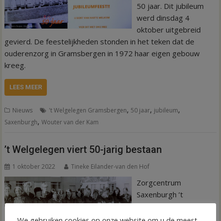
50 jaar. Dit jubileum
werd dinsdag 4
oktober uitgebreid
gevierd. De feestelijkheden stonden in het teken dat de
ouderenzorg in Gramsbergen in 1972 haar eigen gebouw
kreeg.
LEES MEER
,
,
,
Nieuws
't Welgelegen Gramsbergen
50 jaar
jubileum
,
Saxenburgh
Wouter van der Kam
’t Welgelegen viert 50-jarig bestaan
1 oktober 2022
Tineke Eilander-van den Hof
Zorgcentrum
Saxenburgh ’t
Welgelegen in
Gramsbergen viert
We gebruiken cookies op onze website om u de meest