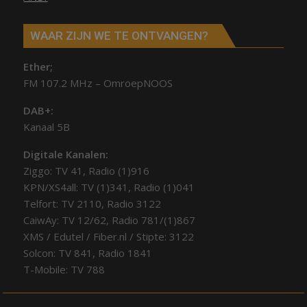
WAAR ZIJN WE TE ONTVANGEN?
Ether;
FM 107.2 MHz – OmroepNOOS
DAB+:
Kanaal 5B
Digitale Kanalen:
Ziggo: TV 41, Radio (1)916
KPN/XS4all: TV (1)341, Radio (1)041
Telfort: TV 2110, Radio 3122
CaiwAy: TV 12/62, Radio 781/(1)867
XMS / Edutel / Fiber.nl / Stipte: 3122
Solcon: TV 841, Radio 1841
T-Mobile: TV 788