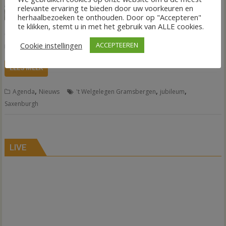
relevante ervaring te bieden door uw voorkeuren en
haar 50-jarig bestaan.
herhaalbezoeken te onthouden. Door op "Accepteren"
Tijdens een feestelijk,
te klikken, stemt u in met het gebruik van ALLE cookies.
officieel moment staat de organisatie samen met bewoners,
medewerkers en genodigden stil bij dit gouden jubileum.
Cookie instellingen
ACCEPTEEREN
LEES MEER
,
,
,
Agenda
Nieuws
't Welgelegen Gramsbergen
jubileum
Saxenburgh
LIVE