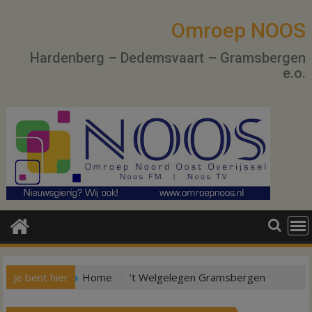
Ga
naar
Omroep NOOS
de
Hardenberg – Dedemsvaart – Gramsbergen
inhoud
e.o.
Je bent hier
Home
’t Welgelegen Gramsbergen