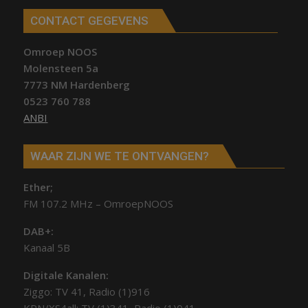
CONTACT GEGEVENS
Omroep NOOS
Molensteen 5a
7773 NM Hardenberg
0523 760 788
ANBI
WAAR ZIJN WE TE ONTVANGEN?
Ether;
FM 107.2 MHz – OmroepNOOS
DAB+:
Kanaal 5B
Digitale Kanalen:
Ziggo: TV 41, Radio (1)916