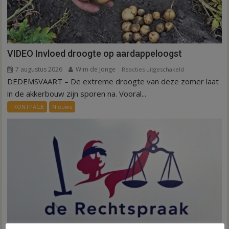
VIDEO Invloed droogte op aardappeloogst
7 augustus 2026
Wim de Jonge
voor
Reacties uitgeschakeld
DEDEMSVAART – De extreme droogte van deze zomer laat
VIDEO
Invloed
in de akkerbouw zijn sporen na. Vooral...
droogte
FRONTPAGE
Nieuws
op
aardappeloogst