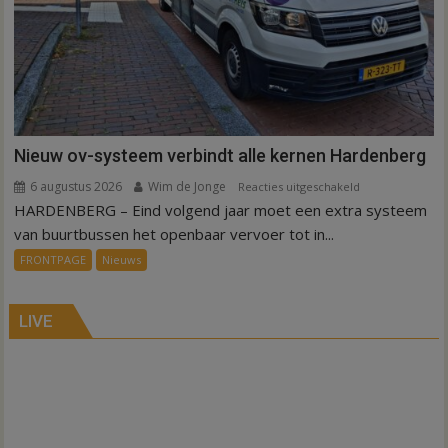
Nieuw ov-systeem verbindt alle kernen Hardenberg
6 augustus 2026
Wim de Jonge
voor
Reacties uitgeschakeld
HARDENBERG – Eind volgend jaar moet een extra systeem
Nieuw
ov-
van buurtbussen het openbaar vervoer tot in...
systeem
FRONTPAGE
Nieuws
verbindt
alle
kernen
LIVE
Hardenberg