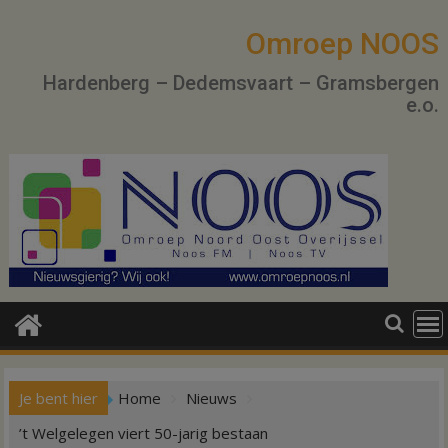
Ga
naar
Omroep NOOS
de
Hardenberg – Dedemsvaart – Gramsbergen
inhoud
e.o.
Je bent hier
Home
Nieuws
’t Welgelegen viert 50-jarig bestaan