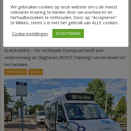
We gebruiken cookies op onze website om u de meest
relevante ervaring te bieden door uw voorkeuren en
herhaalbezoeken te onthouden. Door op "Accepteren"
te klikken, stemt u in met het gebruik van ALLE cookies.
Cookie instellingen
ACCEPTEEREN
Kantonrechter: 75.000 euro voor ex-werknemers
7 augustus 2026
Wim de Jonge
voor
Reacties uitgeschakeld
SLAGHAREN – De rechtbank Overijssel heeft een
Kantonrechter:
75.000
onderneming uit Slagharen (ROOT Painting) veroordeeld tot
euro
het betalen...
voor
FRONTPAGE
Nieuws
ex-
werknemers