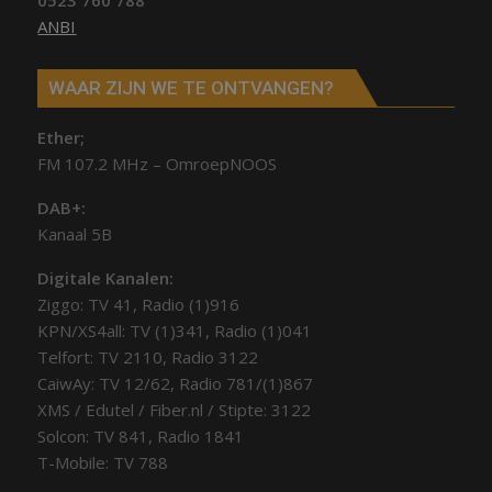
ANBI
WAAR ZIJN WE TE ONTVANGEN?
Ether;
FM 107.2 MHz – OmroepNOOS
DAB+:
Kanaal 5B
Digitale Kanalen:
Ziggo: TV 41, Radio (1)916
KPN/XS4all: TV (1)341, Radio (1)041
Telfort: TV 2110, Radio 3122
CaiwAy: TV 12/62, Radio 781/(1)867
XMS / Edutel / Fiber.nl / Stipte: 3122
Solcon: TV 841, Radio 1841
T-Mobile: TV 788