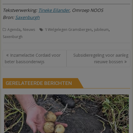
Tekstverwerking:
Tineke Eilander
, Omroep NOOS
Bron:
Saxenburgh
,
,
,
Agenda
Nieuws
't Welgelegen Gramsbergen
jubileum
Saxenburgh
Bericht
Inzamelactie Cordaid voor
Subsidieregeling voor aanleg
navigatie
beter basisonderwijs
nieuwe bossen
GERELATEERDE BERICHTEN