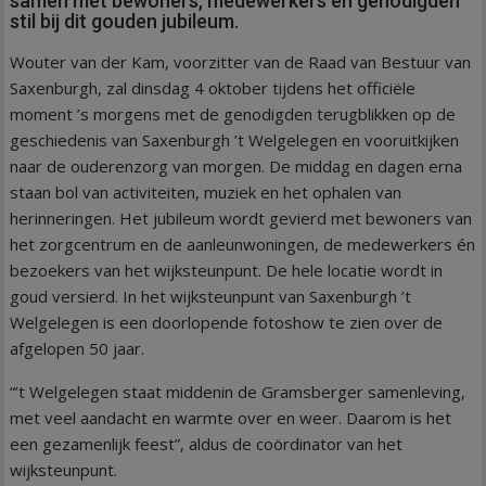
samen met bewoners, medewerkers en genodigden
stil bij dit gouden jubileum.
Wouter van der Kam, voorzitter van de Raad van Bestuur van
Saxenburgh, zal dinsdag 4 oktober tijdens het officiële
moment ’s morgens met de genodigden terugblikken op de
geschiedenis van Saxenburgh ’t Welgelegen en vooruitkijken
naar de ouderenzorg van morgen. De middag en dagen erna
staan bol van activiteiten, muziek en het ophalen van
herinneringen. Het jubileum wordt gevierd met bewoners van
het zorgcentrum en de aanleunwoningen, de medewerkers én
bezoekers van het wijksteunpunt. De hele locatie wordt in
goud versierd. In het wijksteunpunt van Saxenburgh ’t
Welgelegen is een doorlopende fotoshow te zien over de
afgelopen 50 jaar.
“’t Welgelegen staat middenin de Gramsberger samenleving,
met veel aandacht en warmte over en weer. Daarom is het
een gezamenlijk feest”, aldus de coördinator van het
wijksteunpunt.