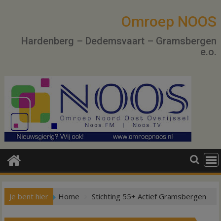
Ga
naar
Omroep NOOS
de
Hardenberg – Dedemsvaart – Gramsbergen
inhoud
e.o.
Je bent hier
Home
Stichting 55+ Actief Gramsbergen