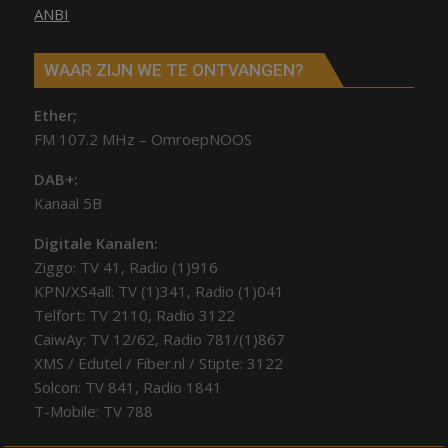
ANBI
WAAR ZIJN WE TE ONTVANGEN?
Ether;
FM 107.2 MHz – OmroepNOOS
DAB+:
Kanaal 5B
Digitale Kanalen:
Ziggo: TV 41, Radio (1)916
KPN/XS4all: TV (1)341, Radio (1)041
Telfort: TV 2110, Radio 3122
CaiwAy: TV 12/62, Radio 781/(1)867
XMS / Edutel / Fiber.nl / Stipte: 3122
Solcon: TV 841, Radio 1841
T-Mobile: TV 788