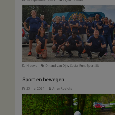
,
,
Nieuws
Dinand van Dijk
Social Run
Spurt'88
Sport en bewegen
25 mei 2024
Arjen Roelofs