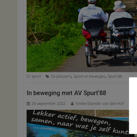
,
,
Sport
55-plussers
Sport en bewegen
Spurt'88
In beweging met AV Spurt’88
28 september 2022
Tineke Eilander-van den Hof