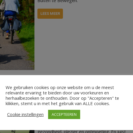
Buiten te Bewegen.
LEES MEER
We gebruiken cookies op onze website om u de meest
relevante ervaring te bieden door uw voorkeuren en
herhaalbezoeken te onthouden. Door op "Accepteren" te
klikken, stemt u in met het gebruik van ALLE cookies.
Dit voorjaar heeft voormalig genoemde
Cookie instellingen
ACCEPTEEREN
Golden Sports groep zich gevoegd bij AV
Spurt’88. Sporten en bewegen zorgt voor
gezondheid, plezier en ontmoeting. En juist