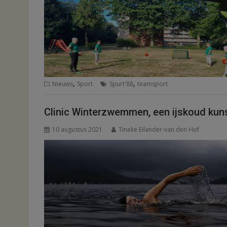
,
,
Nieuws
Sport
Spurt'88
teamsport
Clinic Winterzwemmen, een ijskoud kun
10 augustus 2021
Tineke Eilander-van den Hof