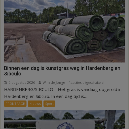
Binnen een dag is kunstgras weg in Hardenberg en
Sibculo
5 augustus 2026
Wim de Jonge
voor
Reacties uitgeschakeld
HARDENBERG/SIBCULO – Het gras is vandaag opgerold in
Binnen
een
Hardenberg en Sibculo. In één dag tijd is...
dag
FRONTPAGE
Nieuws
Sport
is
kunstgras
weg
in