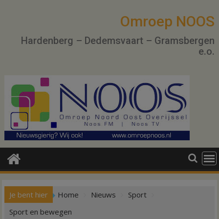
Ga
naar
Omroep NOOS
de
Hardenberg – Dedemsvaart – Gramsbergen
inhoud
e.o.
Je bent hier
Home
Nieuws
Sport
Sport en bewegen