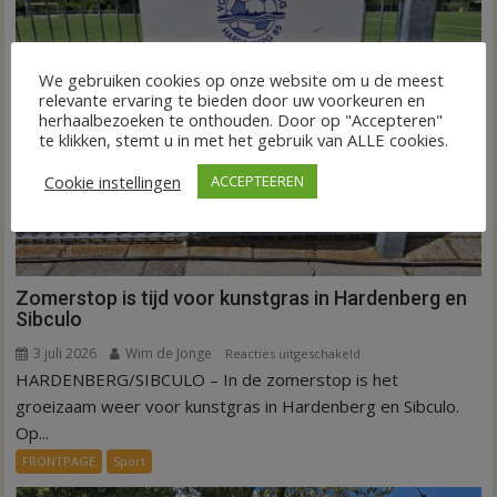
Hardenberg
en
Sibculo
We gebruiken cookies op onze website om u de meest
relevante ervaring te bieden door uw voorkeuren en
herhaalbezoeken te onthouden. Door op "Accepteren"
te klikken, stemt u in met het gebruik van ALLE cookies.
Cookie instellingen
ACCEPTEEREN
Zomerstop is tijd voor kunstgras in Hardenberg en
Sibculo
3 juli 2026
Wim de Jonge
voor
Reacties uitgeschakeld
HARDENBERG/SIBCULO – In de zomerstop is het
Zomerstop
is
groeizaam weer voor kunstgras in Hardenberg en Sibculo.
tijd
Op...
voor
FRONTPAGE
Sport
kunstgras