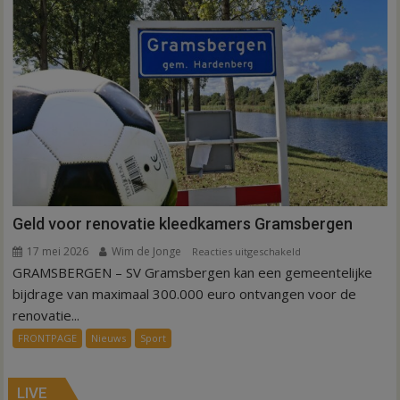
in
Hardenberg
en
Sibculo
Geld voor renovatie kleedkamers Gramsbergen
17 mei 2026
Wim de Jonge
voor
Reacties uitgeschakeld
GRAMSBERGEN – SV Gramsbergen kan een gemeentelijke
Geld
voor
bijdrage van maximaal 300.000 euro ontvangen voor de
renovatie
renovatie...
kleedkamers
FRONTPAGE
Nieuws
Sport
Gramsbergen
LIVE