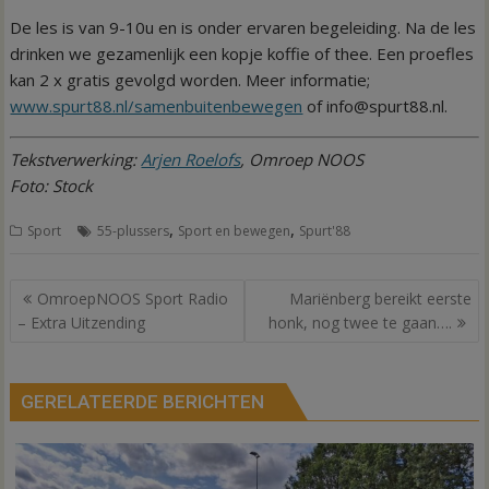
De les is van 9-10u en is onder ervaren begeleiding. Na de les
drinken we gezamenlijk een kopje koffie of thee. Een proefles
kan 2 x gratis gevolgd worden. Meer informatie;
www.spurt88.nl/samenbuitenbewegen
of info@spurt88.nl.
Tekstverwerking:
Arjen Roelofs
, Omroep NOOS
Foto: Stock
,
,
Sport
55-plussers
Sport en bewegen
Spurt'88
Bericht
OmroepNOOS Sport Radio
Mariënberg bereikt eerste
navigatie
– Extra Uitzending
honk, nog twee te gaan….
GERELATEERDE BERICHTEN