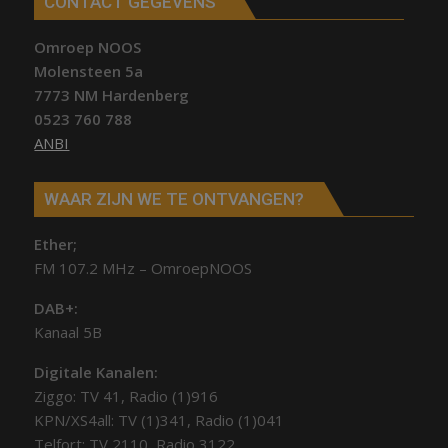
CONTACT GEGEVENS
Omroep NOOS
Molensteen 5a
7773 NM Hardenberg
0523 760 788
ANBI
WAAR ZIJN WE TE ONTVANGEN?
Ether;
FM 107.2 MHz – OmroepNOOS
DAB+:
Kanaal 5B
Digitale Kanalen:
Ziggo: TV 41, Radio (1)916
KPN/XS4all: TV (1)341, Radio (1)041
Telfort: TV 2110, Radio 3122