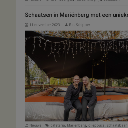
Schaatsen in Mariënberg met een uniek
11 november 2023
Bas Schipper
,
,
,
Nieuws
cafetaria
Mariënberg
oliepouce
schaatsbaan