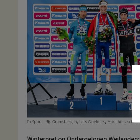
,
,
,
Sport
Gramsbergen
Lars Woelders
Marathon
schaat
Winterpret op Ondergelopen Weilanden