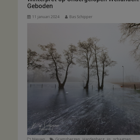
Geboden
11 januari 2024
Bas Schipper
,
,
,
Nieuws
Gramsbergen
Hardenberg
ijs
schaatsen