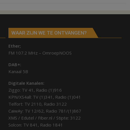
WAAR ZIJN WE TE ONTVANGEN?
Ether;
FM 107.2 MHz – OmroepNOOS
DAB+:
Kanaal 5B
Digitale Kanalen:
Ziggo: TV 41, Radio (1)916
KPN/XS4all: TV (1)341, Radio (1)041
Telfort: TV 2110, Radio 3122
CaiwAy: TV 12/62, Radio 781/(1)867
XMS / Edutel / Fiber.nl / Stipte: 3122
Solcon: TV 841, Radio 1841