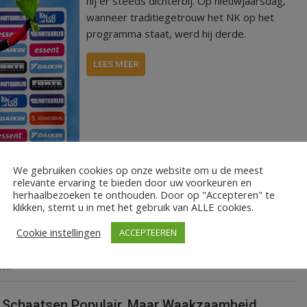
hij er steeds dichterbij. Op nieuwjaarsdag,
wanneer traditiegetrouw het NK op het
programma staat, werd hij derde.
LEES MEER
We gebruiken cookies op onze website om u de meest
relevante ervaring te bieden door uw voorkeuren en
herhaalbezoeken te onthouden. Door op "Accepteren" te
klikken, stemt u in met het gebruik van ALLE cookies.
Cookie instellingen
ACCEPTEEREN
sen
: Schaatsen Populair, Maar Waakzaamheid