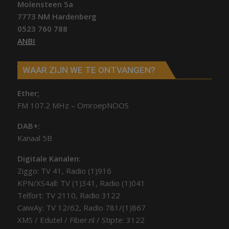
Molensteen 5a
7773 NM Hardenberg
0523 760 788
ANBI
WAAR ZIJN WE TE ONTVANGEN?
Ether;
FM 107.2 MHz – OmroepNOOS
DAB+:
Kanaal 5B
Digitale Kanalen:
Ziggo: TV 41, Radio (1)916
KPN/XS4all: TV (1)341, Radio (1)041
Telfort: TV 2110, Radio 3122
CaiwAy: TV 12/62, Radio 781/(1)867
XMS / Edutel / Fiber.nl / Stipte: 3122