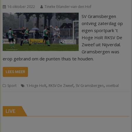
16 oktober 2022
Tineke Eilander-van den Hof
SV Gramsbergen
ontving zaterdag op
eigen sportpark ’t
Hoge Holt RKSV De
Zweef uit Nijverdal.
Gramsbergen was
erop gebrand om de punten thuis te houden.
LEES MEER
,
,
,
Sport
't Hoge Holt
RKSV De Zweef
SV Gramsbergen
voetbal
LIVE