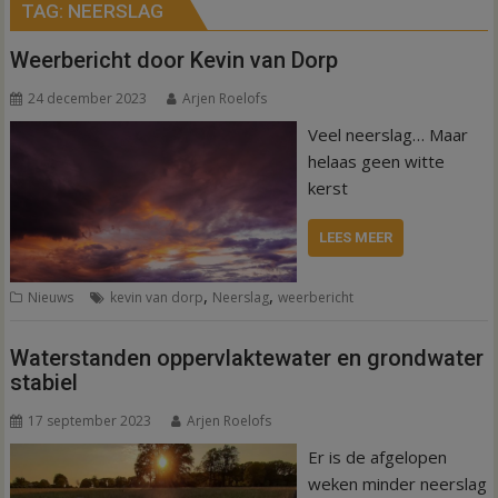
TAG:
NEERSLAG
Weerbericht door Kevin van Dorp
24 december 2023
Arjen Roelofs
Veel neerslag… Maar
helaas geen witte
kerst
LEES MEER
,
,
Nieuws
kevin van dorp
Neerslag
weerbericht
Waterstanden oppervlaktewater en grondwater
stabiel
17 september 2023
Arjen Roelofs
Er is de afgelopen
weken minder neerslag