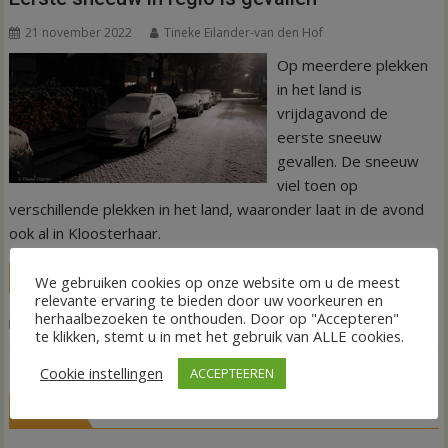
21 november 2022
Tineke Eilander-van den Hof
Op meerdere plekken
in het land is
vrijdagavond de
eerste sneeuw
gevallen. De sneeuw
viel toen op
verschillende plekken in het land, waaronder laat in de avond
ook al in Kloosterhaar.
LEES MEER
We gebruiken cookies op onze website om u de meest
relevante ervaring te bieden door uw voorkeuren en
herhaalbezoeken te onthouden. Door op "Accepteren"
,
,
,
Nieuws
Natte sneeuw
Neerslag
Sneeuw
Winter
te klikken, stemt u in met het gebruik van ALLE cookies.
Cookie instellingen
ACCEPTEEREN
LIVE