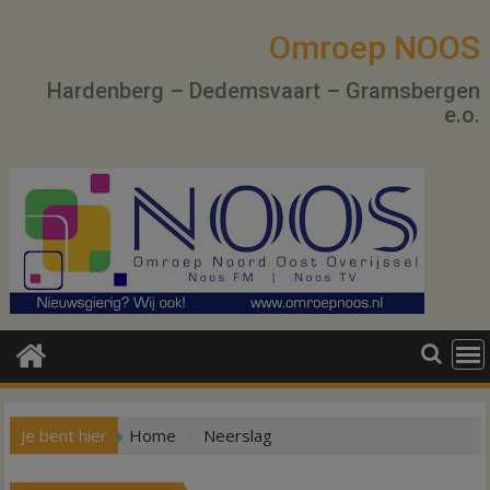
Ga
naar
Omroep NOOS
de
Hardenberg – Dedemsvaart – Gramsbergen
inhoud
e.o.
Je bent hier
Home
Neerslag