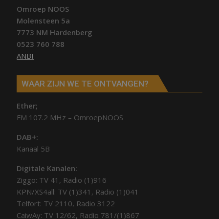
Omroep NOOS
Molensteen 5a
7773 NM Hardenberg
0523 760 788
ANBI
WAAR ZIJN WE TE ONTVANGEN?
Ether;
FM 107.2 MHz – OmroepNOOS
DAB+:
Kanaal 5B
Digitale Kanalen:
Ziggo: TV 41, Radio (1)916
KPN/XS4all: TV (1)341, Radio (1)041
Telfort: TV 2110, Radio 3122
CaiwAy: TV 12/62, Radio 781/(1)867