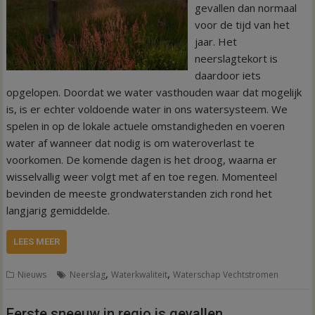
gevallen dan normaal
voor de tijd van het
jaar. Het
neerslagtekort is
daardoor iets
opgelopen. Doordat we water vasthouden waar dat mogelijk
is, is er echter voldoende water in ons watersysteem. We
spelen in op de lokale actuele omstandigheden en voeren
water af wanneer dat nodig is om wateroverlast te
voorkomen. De komende dagen is het droog, waarna er
wisselvallig weer volgt met af en toe regen. Momenteel
bevinden de meeste grondwaterstanden zich rond het
langjarig gemiddelde.
LEES MEER
,
,
Nieuws
Neerslag
Waterkwaliteit
Waterschap Vechtstromen
Eerste sneeuw in regio is gevallen