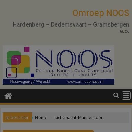
Ga
naar
Omroep NOOS
de
Hardenberg – Dedemsvaart – Gramsbergen
inhoud
e.o.
Je bent hier
Home
luchtmacht Mannenkoor