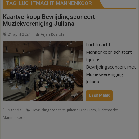
TAG:
LUCHTMACHT MANNENKOOR
Kaartverkoop Bevrijdingsconcert
Muziekvereniging Juliana
21 april 2024
Arjen Roelofs
Luchtmacht
Mannenkoor schittert
tijdens
Bevrijdingsconcert met
Muziekvereniging
Juliana.
LEES MEER
,
,
Agenda
Bevrijdingsconcert
Juliana Den Ham
luchtmacht
Mannenkoor