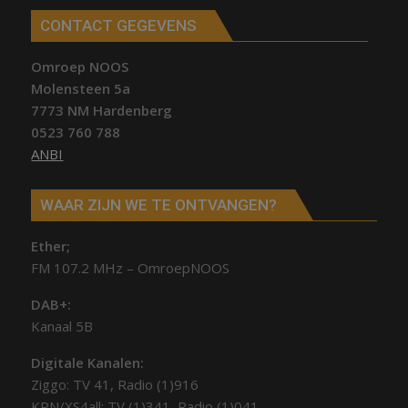
CONTACT GEGEVENS
Omroep NOOS
Molensteen 5a
7773 NM Hardenberg
0523 760 788
ANBI
WAAR ZIJN WE TE ONTVANGEN?
Ether;
FM 107.2 MHz – OmroepNOOS
DAB+:
Kanaal 5B
Digitale Kanalen:
Ziggo: TV 41, Radio (1)916
KPN/XS4all: TV (1)341, Radio (1)041